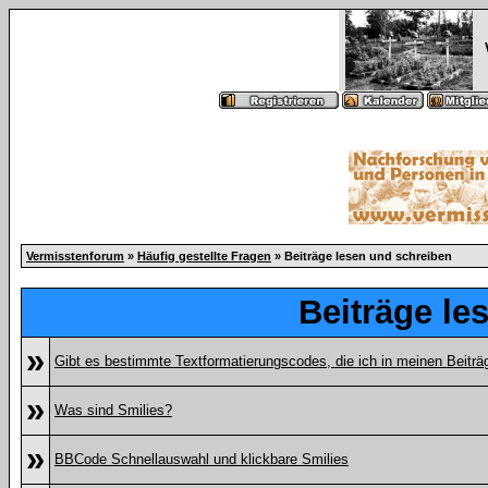
Vermisstenforum
»
Häufig gestellte Fragen
» Beiträge lesen und schreiben
Beiträge le
»
Gibt es bestimmte Textformatierungscodes, die ich in meinen Beitr
»
Was sind Smilies?
»
BBCode Schnellauswahl und klickbare Smilies