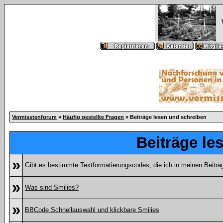
Vermisstenforum
»
Häufig gestellte Fragen
» Beiträge lesen und schreiben
Beiträge le
»
Gibt es bestimmte Textformatierungscodes, die ich in meinen Beitr
»
Was sind Smilies?
»
BBCode Schnellauswahl und klickbare Smilies