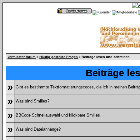
Vermisstenforum
»
Häufig gestellte Fragen
» Beiträge lesen und schreiben
Beiträge le
»
Gibt es bestimmte Textformatierungscodes, die ich in meinen Beitr
»
Was sind Smilies?
»
BBCode Schnellauswahl und klickbare Smilies
»
Was sind Dateianhänge?