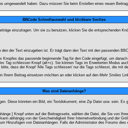
lies umgewandelt haben. Dazu müssen Sie beim Erstellen eines neuen Beitrags
BBCode Schnellauswahl und klickbare Smilies
Beiträge einzutragen. Um sie zu benutzen, klicken Sie die entsprechenden K
 den der Text einzugeben ist. Er trägt dann den Text mit den passenden BBCo
s Knopfes das passende beginnende Tag für den Code eingefügt, um danach d
les Tag schliessen
Knopf (alt+c). Sie können Tags im Erweiterten Modus auc
itte, dass der Knopf 'Alle Tags schliessen' nur die Tags schliesst, die mit d
 in Ihrem Beitrag einsetzen möchten an oder klicken auf den
Mehr Smilies
Link
Was sind Dateianhänge?
gen. Diese könnten ein Bild, ein Textdokument, eine Zip Datei usw. sein. Es 
änge ] Knopf unten auf der Beitragsseite, wählen die Datei, die Sie von Ihrem
kann abhängig von der Geschwindigkeit Ihrer Internetverbindung und der Gr
zum Hinzufügen von Dateianhängen. Falls der Administrator des Forums dies e