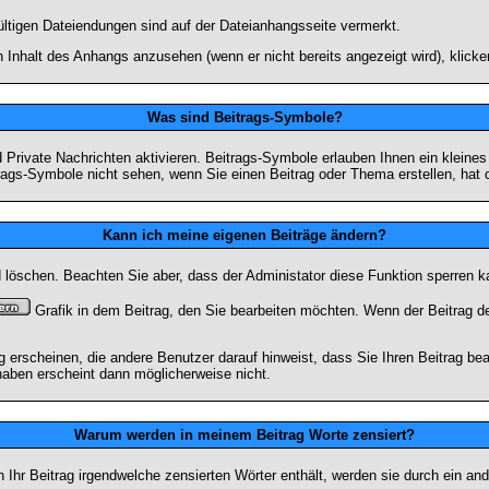
ültigen Dateiendungen sind auf der Dateianhangsseite vermerkt.
 Inhalt des Anhangs anzusehen (wenn er nicht bereits angezeigt wird), klick
Was sind Beitrags-Symbole?
Private Nachrichten aktivieren. Beitrags-Symbole erlauben Ihnen ein kleine
trags-Symbole nicht sehen, wenn Sie einen Beitrag oder Thema erstellen, hat d
Kann ich meine eigenen Beiträge ändern?
nd löschen. Beachten Sie aber, dass der Administator diese Funktion sperren 
Grafik in dem Beitrag, den Sie bearbeiten möchten. Wenn der Beitrag d
rscheinen, die andere Benutzer darauf hinweist, dass Sie Ihren Beitrag bea
haben erscheint dann möglicherweise nicht.
Warum werden in meinem Beitrag Worte zensiert?
hr Beitrag irgendwelche zensierten Wörter enthält, werden sie durch ein and