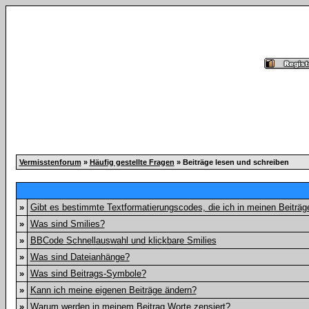
Vermisstenforum
»
Häufig gestellte Fragen
» Beiträge lesen und schreiben
»
Gibt es bestimmte Textformatierungscodes, die ich in meinen Beiträ
»
Was sind Smilies?
»
BBCode Schnellauswahl und klickbare Smilies
»
Was sind Dateianhänge?
»
Was sind Beitrags-Symbole?
»
Kann ich meine eigenen Beiträge ändern?
»
Warum werden in meinem Beitrag Worte zensiert?