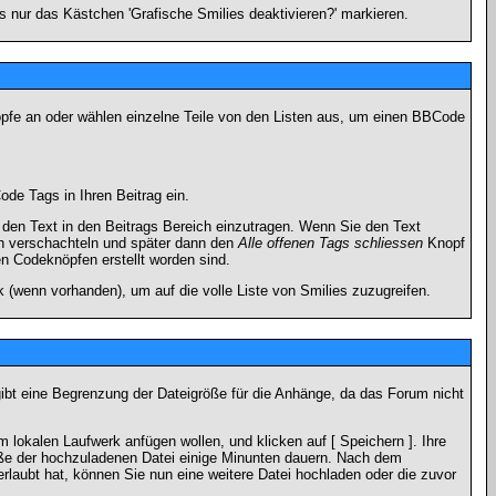
 nur das Kästchen 'Grafische Smilies deaktivieren?' markieren.
nöpfe an oder wählen einzelne Teile von den Listen aus, um einen BBCode
de Tags in Ihren Beitrag ein.
en Text in den Beitrags Bereich einzutragen. Wenn Sie den Text
h verschachteln und später dann den
Alle offenen Tags schliessen
Knopf
en Codeknöpfen erstellt worden sind.
 (wenn vorhanden), um auf die volle Liste von Smilies zuzugreifen.
gibt eine Begrenzung der Dateigröße für die Anhänge, da das Forum nicht
 lokalen Laufwerk anfügen wollen, und klicken auf [ Speichern ]. Ihre
öße der hochzuladenen Datei einige Minunten dauern. Nach dem
rlaubt hat, können Sie nun eine weitere Datei hochladen oder die zuvor