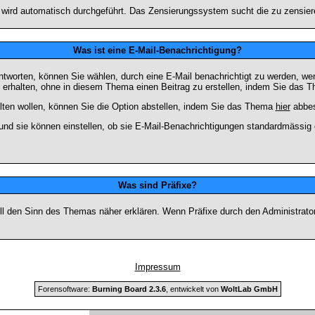
n wird automatisch durchgeführt. Das Zensierungssystem sucht die zu zensier
Was ist eine E-Mail-Benachrichtigung?
worten, können Sie wählen, durch eine E-Mail benachrichtigt zu werden, we
erhalten, ohne in diesem Thema einen Beitrag zu erstellen, indem Sie das Th
ten wollen, können Sie die Option abstellen, indem Sie das Thema
hier
abbes
und sie können einstellen, ob sie E-Mail-Benachrichtigungen standardmässi
Was sind Präfixe?
soll den Sinn des Themas näher erklären. Wenn Präfixe durch den Administrato
Impressum
Forensoftware:
Burning Board 2.3.6
, entwickelt von
WoltLab GmbH