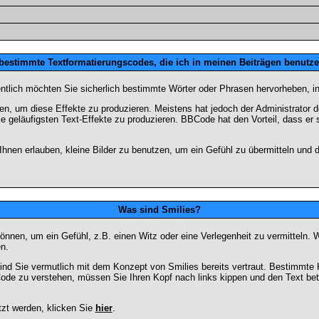
 bestimmte Textformatierungscodes, die ich in meinen Beiträgen benutz
entlich möchten Sie sicherlich bestimmte Wörter oder Phrasen hervorheben, in
 um diese Effekte zu produzieren. Meistens hat jedoch der Administrator
e geläufigsten Text-Effekte zu produzieren. BBCode hat den Vorteil, dass er 
e Ihnen erlauben, kleine Bilder zu benutzen, um ein Gefühl zu übermitteln und
Was sind Smilies?
en können, um ein Gefühl, z.B. einen Witz oder eine Verlegenheit zu vermittel
n.
ind Sie vermutlich mit dem Konzept von Smilies bereits vertraut. Bestimmt
ode zu verstehen, müssen Sie Ihren Kopf nach links kippen und den Text be
tzt werden, klicken Sie
hier
.