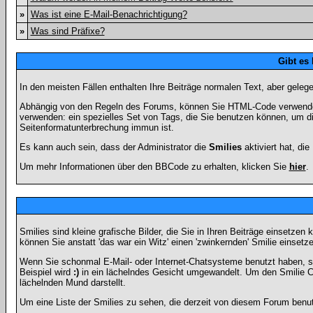
»
Was ist eine E-Mail-Benachrichtigung?
»
Was sind Präfixe?
Gibt es
In den meisten Fällen enthalten Ihre Beiträge normalen Text, aber geleg
Abhängig von den Regeln des Forums, können Sie HTML-Code verwenden,
verwenden: ein spezielles Set von Tags, die Sie benutzen können, um di
Seitenformatunterbrechung immun ist.
Es kann auch sein, dass der Administrator die
Smilies
aktiviert hat, di
Um mehr Informationen über den BBCode zu erhalten, klicken Sie
hier
.
Smilies sind kleine grafische Bilder, die Sie in Ihren Beiträge einsetz
können Sie anstatt 'das war ein Witz' einen 'zwinkernden' Smilie einsetze
Wenn Sie schonmal E-Mail- oder Internet-Chatsysteme benutzt haben, s
Beispiel wird
:)
in ein lächelndes Gesicht umgewandelt. Um den Smilie C
lächelnden Mund darstellt.
Um eine Liste der Smilies zu sehen, die derzeit von diesem Forum benu