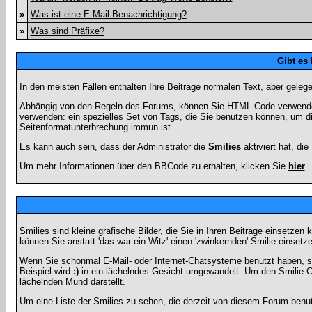
»
Was ist eine E-Mail-Benachrichtigung?
»
Was sind Präfixe?
Gibt es
In den meisten Fällen enthalten Ihre Beiträge normalen Text, aber geleg
Abhängig von den Regeln des Forums, können Sie HTML-Code verwenden,
verwenden: ein spezielles Set von Tags, die Sie benutzen können, um di
Seitenformatunterbrechung immun ist.
Es kann auch sein, dass der Administrator die
Smilies
aktiviert hat, di
Um mehr Informationen über den BBCode zu erhalten, klicken Sie
hier
.
Smilies sind kleine grafische Bilder, die Sie in Ihren Beiträge einsetz
können Sie anstatt 'das war ein Witz' einen 'zwinkernden' Smilie einsetze
Wenn Sie schonmal E-Mail- oder Internet-Chatsysteme benutzt haben, s
Beispiel wird
:)
in ein lächelndes Gesicht umgewandelt. Um den Smilie C
lächelnden Mund darstellt.
Um eine Liste der Smilies zu sehen, die derzeit von diesem Forum benu