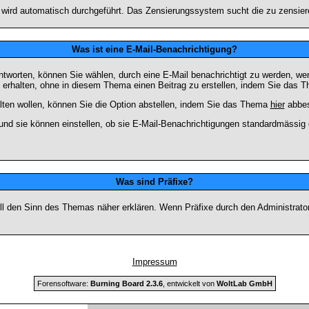
n wird automatisch durchgeführt. Das Zensierungssystem sucht die zu zensier
Was ist eine E-Mail-Benachrichtigung?
worten, können Sie wählen, durch eine E-Mail benachrichtigt zu werden, we
erhalten, ohne in diesem Thema einen Beitrag zu erstellen, indem Sie das Th
ten wollen, können Sie die Option abstellen, indem Sie das Thema
hier
abbes
und sie können einstellen, ob sie E-Mail-Benachrichtigungen standardmässi
Was sind Präfixe?
soll den Sinn des Themas näher erklären. Wenn Präfixe durch den Administrato
Impressum
Forensoftware:
Burning Board 2.3.6
, entwickelt von
WoltLab GmbH