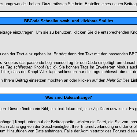
lies umgewandelt haben. Dazu müssen Sie beim Erstellen eines neuen Beitrags
BBCode Schnellauswahl und klickbare Smilies
Beiträge einzutragen. Um sie zu benutzen, klicken Sie die entsprechenden K
 den der Text einzugeben ist. Er trägt dann den Text mit den passenden BBCo
s Knopfes das passende beginnende Tag für den Code eingefügt, um danach d
les Tag schliessen
Knopf (alt+c). Sie können Tags im Erweiterten Modus auc
itte, dass der Knopf 'Alle Tags schliessen' nur die Tags schliesst, die mit d
 in Ihrem Beitrag einsetzen möchten an oder klicken auf den
Mehr Smilies
Link
Was sind Dateianhänge?
gen. Diese könnten ein Bild, ein Textdokument, eine Zip Datei usw. sein. Es 
änge ] Knopf unten auf der Beitragsseite, wählen die Datei, die Sie von Ihrem
kann abhängig von der Geschwindigkeit Ihrer Internetverbindung und der Gr
zum Hinzufügen von Dateianhängen. Falls der Administrator des Forums dies e