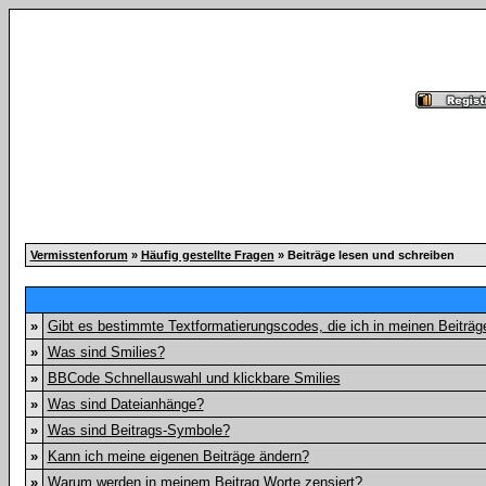
Vermisstenforum
»
Häufig gestellte Fragen
» Beiträge lesen und schreiben
»
Gibt es bestimmte Textformatierungscodes, die ich in meinen Beiträ
»
Was sind Smilies?
»
BBCode Schnellauswahl und klickbare Smilies
»
Was sind Dateianhänge?
»
Was sind Beitrags-Symbole?
»
Kann ich meine eigenen Beiträge ändern?
»
Warum werden in meinem Beitrag Worte zensiert?