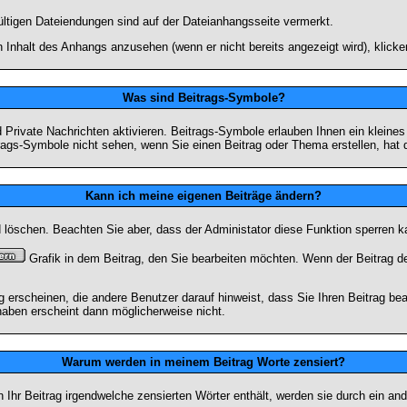
ültigen Dateiendungen sind auf der Dateianhangsseite vermerkt.
 Inhalt des Anhangs anzusehen (wenn er nicht bereits angezeigt wird), klick
Was sind Beitrags-Symbole?
Private Nachrichten aktivieren. Beitrags-Symbole erlauben Ihnen ein kleine
trags-Symbole nicht sehen, wenn Sie einen Beitrag oder Thema erstellen, hat d
Kann ich meine eigenen Beiträge ändern?
nd löschen. Beachten Sie aber, dass der Administator diese Funktion sperren 
Grafik in dem Beitrag, den Sie bearbeiten möchten. Wenn der Beitrag d
rscheinen, die andere Benutzer darauf hinweist, dass Sie Ihren Beitrag bea
haben erscheint dann möglicherweise nicht.
Warum werden in meinem Beitrag Worte zensiert?
hr Beitrag irgendwelche zensierten Wörter enthält, werden sie durch ein and