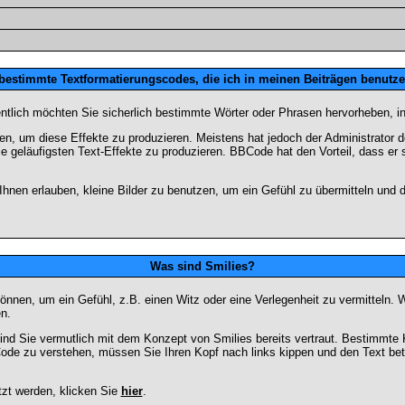
 bestimmte Textformatierungscodes, die ich in meinen Beiträgen benutz
entlich möchten Sie sicherlich bestimmte Wörter oder Phrasen hervorheben, in
 um diese Effekte zu produzieren. Meistens hat jedoch der Administrator
e geläufigsten Text-Effekte zu produzieren. BBCode hat den Vorteil, dass er 
e Ihnen erlauben, kleine Bilder zu benutzen, um ein Gefühl zu übermitteln und
Was sind Smilies?
en können, um ein Gefühl, z.B. einen Witz oder eine Verlegenheit zu vermittel
n.
ind Sie vermutlich mit dem Konzept von Smilies bereits vertraut. Bestimmt
ode zu verstehen, müssen Sie Ihren Kopf nach links kippen und den Text be
tzt werden, klicken Sie
hier
.