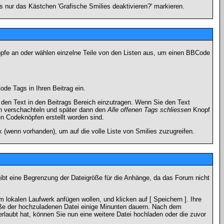
 nur das Kästchen 'Grafische Smilies deaktivieren?' markieren.
nöpfe an oder wählen einzelne Teile von den Listen aus, um einen BBCode
de Tags in Ihren Beitrag ein.
en Text in den Beitrags Bereich einzutragen. Wenn Sie den Text
h verschachteln und später dann den
Alle offenen Tags schliessen
Knopf
en Codeknöpfen erstellt worden sind.
 (wenn vorhanden), um auf die volle Liste von Smilies zuzugreifen.
gibt eine Begrenzung der Dateigröße für die Anhänge, da das Forum nicht
 lokalen Laufwerk anfügen wollen, und klicken auf [ Speichern ]. Ihre
öße der hochzuladenen Datei einige Minunten dauern. Nach dem
rlaubt hat, können Sie nun eine weitere Datei hochladen oder die zuvor