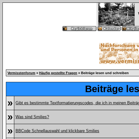
Vermisstenforum
»
Häufig gestellte Fragen
» Beiträge lesen und schreiben
Beiträge le
»
Gibt es bestimmte Textformatierungscodes, die ich in meinen Beitr
»
Was sind Smilies?
»
BBCode Schnellauswahl und klickbare Smilies