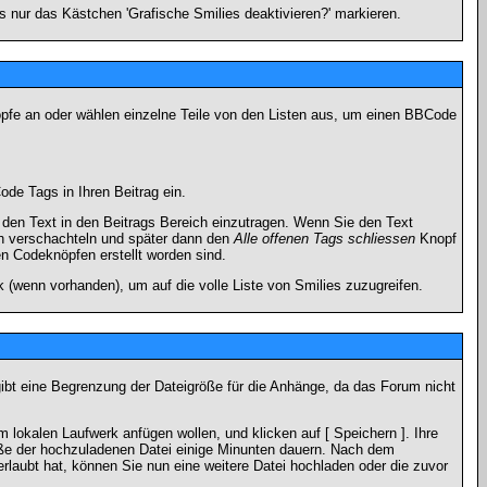
 nur das Kästchen 'Grafische Smilies deaktivieren?' markieren.
nöpfe an oder wählen einzelne Teile von den Listen aus, um einen BBCode
de Tags in Ihren Beitrag ein.
en Text in den Beitrags Bereich einzutragen. Wenn Sie den Text
h verschachteln und später dann den
Alle offenen Tags schliessen
Knopf
en Codeknöpfen erstellt worden sind.
 (wenn vorhanden), um auf die volle Liste von Smilies zuzugreifen.
gibt eine Begrenzung der Dateigröße für die Anhänge, da das Forum nicht
 lokalen Laufwerk anfügen wollen, und klicken auf [ Speichern ]. Ihre
öße der hochzuladenen Datei einige Minunten dauern. Nach dem
rlaubt hat, können Sie nun eine weitere Datei hochladen oder die zuvor