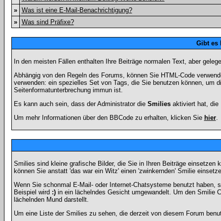
»
Was ist eine E-Mail-Benachrichtigung?
»
Was sind Präfixe?
Gibt es
In den meisten Fällen enthalten Ihre Beiträge normalen Text, aber geleg
Abhängig von den Regeln des Forums, können Sie HTML-Code verwenden,
verwenden: ein spezielles Set von Tags, die Sie benutzen können, um di
Seitenformatunterbrechung immun ist.
Es kann auch sein, dass der Administrator die
Smilies
aktiviert hat, di
Um mehr Informationen über den BBCode zu erhalten, klicken Sie
hier
.
Smilies sind kleine grafische Bilder, die Sie in Ihren Beiträge einsetz
können Sie anstatt 'das war ein Witz' einen 'zwinkernden' Smilie einsetze
Wenn Sie schonmal E-Mail- oder Internet-Chatsysteme benutzt haben, s
Beispiel wird
:)
in ein lächelndes Gesicht umgewandelt. Um den Smilie C
lächelnden Mund darstellt.
Um eine Liste der Smilies zu sehen, die derzeit von diesem Forum benu