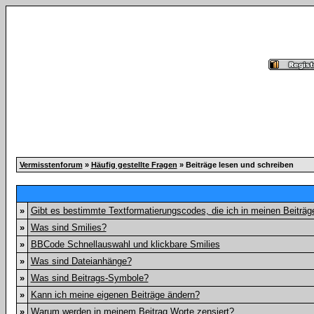
Vermisstenforum
»
Häufig gestellte Fragen
» Beiträge lesen und schreiben
»
Gibt es bestimmte Textformatierungscodes, die ich in meinen Beiträ
»
Was sind Smilies?
»
BBCode Schnellauswahl und klickbare Smilies
»
Was sind Dateianhänge?
»
Was sind Beitrags-Symbole?
»
Kann ich meine eigenen Beiträge ändern?
»
Warum werden in meinem Beitrag Worte zensiert?