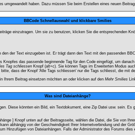
lies umgewandelt haben. Dazu müssen Sie beim Erstellen eines neuen Beitrags
BBCode Schnellauswahl und klickbare Smilies
Beiträge einzutragen. Um sie zu benutzen, klicken Sie die entsprechenden K
 den der Text einzugeben ist. Er trägt dann den Text mit den passenden BBCo
s Knopfes das passende beginnende Tag für den Code eingefügt, um danach d
les Tag schliessen
Knopf (alt+c). Sie können Tags im Erweiterten Modus auc
itte, dass der Knopf 'Alle Tags schliessen' nur die Tags schliesst, die mit d
 in Ihrem Beitrag einsetzen möchten an oder klicken auf den
Mehr Smilies
Link
Was sind Dateianhänge?
gen. Diese könnten ein Bild, ein Textdokument, eine Zip Datei usw. sein. Es 
änge ] Knopf unten auf der Beitragsseite, wählen die Datei, die Sie von Ihrem
kann abhängig von der Geschwindigkeit Ihrer Internetverbindung und der Gr
zum Hinzufügen von Dateianhängen. Falls der Administrator des Forums dies e