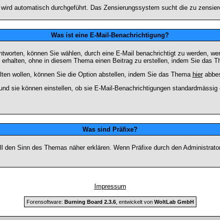
n wird automatisch durchgeführt. Das Zensierungssystem sucht die zu zensier
Was ist eine E-Mail-Benachrichtigung?
worten, können Sie wählen, durch eine E-Mail benachrichtigt zu werden, we
erhalten, ohne in diesem Thema einen Beitrag zu erstellen, indem Sie das Th
ten wollen, können Sie die Option abstellen, indem Sie das Thema
hier
abbes
und sie können einstellen, ob sie E-Mail-Benachrichtigungen standardmässi
Was sind Präfixe?
soll den Sinn des Themas näher erklären. Wenn Präfixe durch den Administrato
Impressum
Forensoftware:
Burning Board 2.3.6
, entwickelt von
WoltLab GmbH