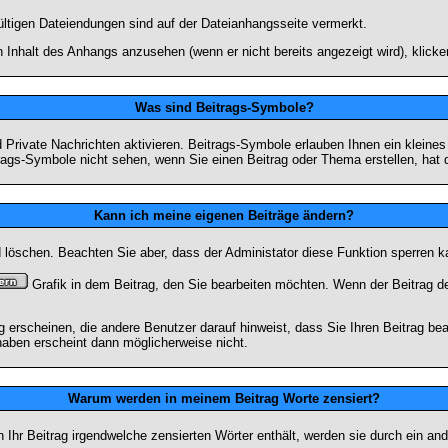
ültigen Dateiendungen sind auf der Dateianhangsseite vermerkt.
 Inhalt des Anhangs anzusehen (wenn er nicht bereits angezeigt wird), klick
Was sind Beitrags-Symbole?
Private Nachrichten aktivieren. Beitrags-Symbole erlauben Ihnen ein kleine
trags-Symbole nicht sehen, wenn Sie einen Beitrag oder Thema erstellen, hat d
Kann ich meine eigenen Beiträge ändern?
nd löschen. Beachten Sie aber, dass der Administator diese Funktion sperren 
Grafik in dem Beitrag, den Sie bearbeiten möchten. Wenn der Beitrag d
rscheinen, die andere Benutzer darauf hinweist, dass Sie Ihren Beitrag bea
haben erscheint dann möglicherweise nicht.
Warum werden in meinem Beitrag Worte zensiert?
hr Beitrag irgendwelche zensierten Wörter enthält, werden sie durch ein and