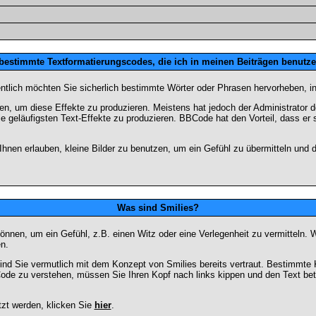
 bestimmte Textformatierungscodes, die ich in meinen Beiträgen benutz
entlich möchten Sie sicherlich bestimmte Wörter oder Phrasen hervorheben, in
 um diese Effekte zu produzieren. Meistens hat jedoch der Administrator
e geläufigsten Text-Effekte zu produzieren. BBCode hat den Vorteil, dass er 
e Ihnen erlauben, kleine Bilder zu benutzen, um ein Gefühl zu übermitteln und
Was sind Smilies?
en können, um ein Gefühl, z.B. einen Witz oder eine Verlegenheit zu vermittel
n.
ind Sie vermutlich mit dem Konzept von Smilies bereits vertraut. Bestimmt
ode zu verstehen, müssen Sie Ihren Kopf nach links kippen und den Text be
tzt werden, klicken Sie
hier
.