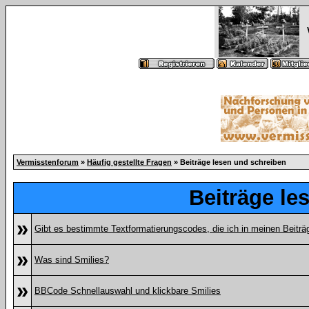
Vermisstenforum
»
Häufig gestellte Fragen
» Beiträge lesen und schreiben
Beiträge le
»
Gibt es bestimmte Textformatierungscodes, die ich in meinen Beitr
»
Was sind Smilies?
»
BBCode Schnellauswahl und klickbare Smilies