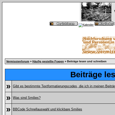
Vermisstenforum
»
Häufig gestellte Fragen
» Beiträge lesen und schreiben
Beiträge le
»
Gibt es bestimmte Textformatierungscodes, die ich in meinen Beitr
»
Was sind Smilies?
»
BBCode Schnellauswahl und klickbare Smilies