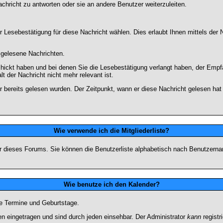
chricht zu antworten oder sie an andere Benutzer weiterzuleiten.
 Lesebestätigung für diese Nachricht wählen. Dies erlaubt Ihnen mittels de
d gelesene Nachrichten.
chickt haben und bei denen Sie die Lesebestätigung verlangt haben, der Emp
lt der Nachricht nicht mehr relevant ist.
 bereits gelesen wurden. Der Zeitpunkt, wann er diese Nachricht gelesen hat
Wie verwende ich die Mitgliederliste?
tzer dieses Forums. Sie können die Benutzerliste alphabetisch nach Benutzer
Wie benutze ich den Kalender?
te Termine und Geburtstage.
 eingetragen und sind durch jeden einsehbar. Der Administrator
kann
registr