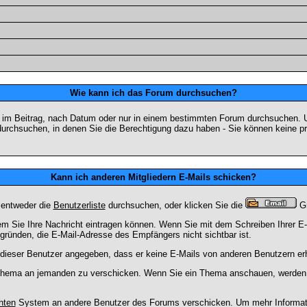
Wie kann ich das Forum durchsuchen?
 im Beitrag, nach Datum oder nur in einem bestimmten Forum durchsuchen. U
durchsuchen, in denen Sie die Berechtigung dazu haben - Sie können keine pri
Kann ich anderen Mitgliedern E-Mails schicken?
 entweder die
Benutzerliste
durchsuchen, oder klicken Sie die
Gr
dem Sie Ihre Nachricht eintragen können. Wenn Sie mit dem Schreiben Ihrer E-M
gründen, die E-Mail-Adresse des Empfängers nicht sichtbar ist.
at dieser Benutzer angegeben, dass er keine E-Mails von anderen Benutzern er
m Thema an jemanden zu verschicken. Wenn Sie ein Thema anschauen, werden S
hten
System an andere Benutzer des Forums verschicken. Um mehr Information