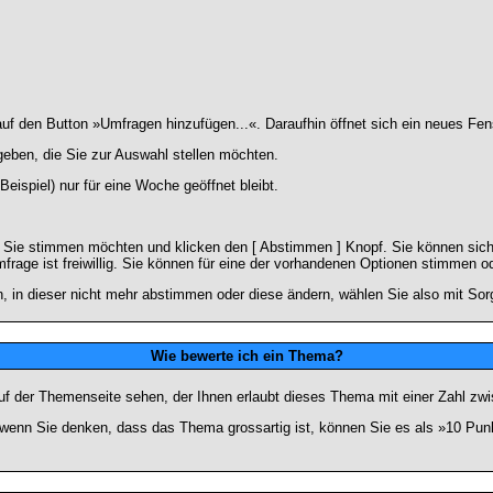
 den Button »Umfragen hinzufügen...«. Daraufhin öffnet sich ein neues Fens
geben, die Sie zur Auswahl stellen möchten.
eispiel) nur für eine Woche geöffnet bleibt.
e Sie stimmen möchten und klicken den [ Abstimmen ] Knopf. Sie können sich
frage ist freiwillig. Sie können für eine der vorhandenen Optionen stimmen 
 in dieser nicht mehr abstimmen oder diese ändern, wählen Sie also mit Sorg
Wie bewerte ich ein Thema?
f der Themenseite sehen, der Ihnen erlaubt dieses Thema mit einer Zahl zwi
er wenn Sie denken, dass das Thema grossartig ist, können Sie es als »10 Pu