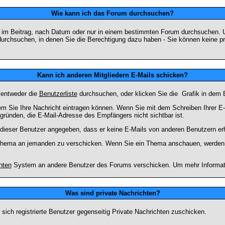
Wie kann ich das Forum durchsuchen?
 im Beitrag, nach Datum oder nur in einem bestimmten Forum durchsuchen. U
durchsuchen, in denen Sie die Berechtigung dazu haben - Sie können keine pri
Kann ich anderen Mitgliedern E-Mails schicken?
 entweder die
Benutzerliste
durchsuchen, oder klicken Sie die
Grafik in dem 
dem Sie Ihre Nachricht eintragen können. Wenn Sie mit dem Schreiben Ihrer E-M
gründen, die E-Mail-Adresse des Empfängers nicht sichtbar ist.
at dieser Benutzer angegeben, dass er keine E-Mails von anderen Benutzern er
m Thema an jemanden zu verschicken. Wenn Sie ein Thema anschauen, werden S
hten
System an andere Benutzer des Forums verschicken. Um mehr Information
Was sind private Nachrichten?
 sich registrierte Benutzer gegenseitig Private Nachrichten zuschicken.