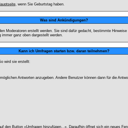
auptseite
, wenn Sie Geburtstag haben.
Was sind Ankündigungen?
den Moderatoren erstellt werden. Sie sind dafür gedacht, bestimmte Hinweise
g immer ganz oben dargestellt werden.
Kann ich Umfragen starten bzw. daran teilnehmen?
wird sie erstellt:
on möglichen Antworten anzugeben. Andere Benutzer können dann für die Antw
 den Button »Umfragen hinzufügen...«. Daraufhin öffnet sich ein neues Fens