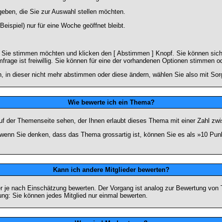
geben, die Sie zur Auswahl stellen möchten.
eispiel) nur für eine Woche geöffnet bleibt.
e Sie stimmen möchten und klicken den [ Abstimmen ] Knopf. Sie können sich
frage ist freiwillig. Sie können für eine der vorhandenen Optionen stimmen 
 in dieser nicht mehr abstimmen oder diese ändern, wählen Sie also mit Sorg
Wie bewerte ich ein Thema?
f der Themenseite sehen, der Ihnen erlaubt dieses Thema mit einer Zahl zwi
er wenn Sie denken, dass das Thema grossartig ist, können Sie es als »10 Pu
Kann ich andere Mitglieder bewerten?
eder je nach Einschätzung bewerten. Der Vorgang ist analog zur Bewertung vo
g: Sie können jedes Mitglied nur einmal bewerten.