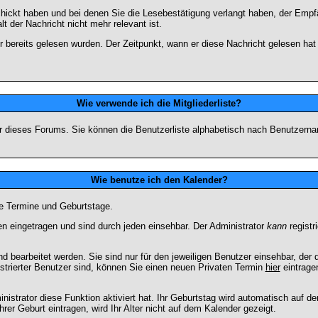
chickt haben und bei denen Sie die Lesebestätigung verlangt haben, der Emp
lt der Nachricht nicht mehr relevant ist.
 bereits gelesen wurden. Der Zeitpunkt, wann er diese Nachricht gelesen hat
Wie verwende ich die Mitgliederliste?
tzer dieses Forums. Sie können die Benutzerliste alphabetisch nach Benutzer
Wie benutze ich den Kalender?
te Termine und Geburtstage.
 eingetragen und sind durch jeden einsehbar. Der Administrator
kann
registr
 bearbeitet werden. Sie sind nur für den jeweiligen Benutzer einsehbar, der d
strierter Benutzer sind, können Sie einen neuen Privaten Termin
hier
eintrage
strator diese Funktion aktiviert hat. Ihr Geburtstag wird automatisch auf 
er Geburt eintragen, wird Ihr Alter nicht auf dem Kalender gezeigt.