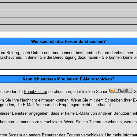
Wie kann ich das Forum durchsuchen?
 im Beitrag, nach Datum oder nur in einem bestimmten Forum durchsuchen. U
durchsuchen, in denen Sie die Berechtigung dazu haben - Sie können keine pri
Kann ich anderen Mitgliedern E-Mails schicken?
 entweder die
Benutzerliste
durchsuchen, oder klicken Sie die
Gr
dem Sie Ihre Nachricht eintragen können. Wenn Sie mit dem Schreiben Ihrer E-M
gründen, die E-Mail-Adresse des Empfängers nicht sichtbar ist.
at dieser Benutzer angegeben, dass er keine E-Mails von anderen Benutzern er
m Thema an jemanden zu verschicken. Wenn Sie ein Thema anschauen, werden S
hten
System an andere Benutzer des Forums verschicken. Um mehr Information