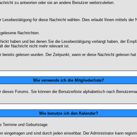
chricht zu antworten oder sie an andere Benutzer weiterzuleiten.
 Lesebestätigung für diese Nachricht wählen. Dies erlaubt Ihnen mittels de
d gelesene Nachrichten.
chickt haben und bei denen Sie die Lesebestätigung verlangt haben, der Emp
lt der Nachricht nicht mehr relevant ist.
 bereits gelesen wurden. Der Zeitpunkt, wann er diese Nachricht gelesen hat
Wie verwende ich die Mitgliederliste?
tzer dieses Forums. Sie können die Benutzerliste alphabetisch nach Benutzer
Wie benutze ich den Kalender?
te Termine und Geburtstage.
 eingetragen und sind durch jeden einsehbar. Der Administrator
kann
registr