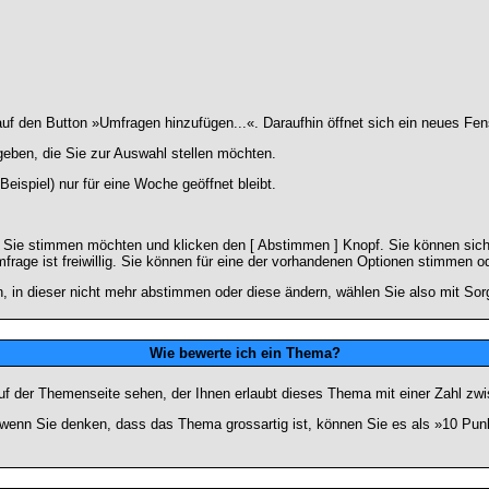
 den Button »Umfragen hinzufügen...«. Daraufhin öffnet sich ein neues Fens
geben, die Sie zur Auswahl stellen möchten.
eispiel) nur für eine Woche geöffnet bleibt.
e Sie stimmen möchten und klicken den [ Abstimmen ] Knopf. Sie können sich
frage ist freiwillig. Sie können für eine der vorhandenen Optionen stimmen 
 in dieser nicht mehr abstimmen oder diese ändern, wählen Sie also mit Sorg
Wie bewerte ich ein Thema?
f der Themenseite sehen, der Ihnen erlaubt dieses Thema mit einer Zahl zwi
er wenn Sie denken, dass das Thema grossartig ist, können Sie es als »10 Pu