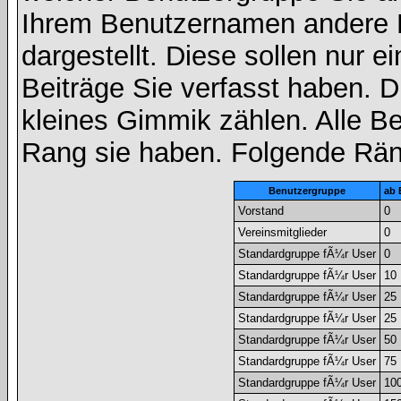
Ihrem Benutzernamen andere 
dargestellt. Diese sollen nur ei
Beiträge Sie verfasst haben. D
kleines Gimmik zählen. Alle Be
Rang sie haben. Folgende Räng
Benutzergruppe
ab 
Vorstand
0
Vereinsmitglieder
0
Standardgruppe fÃ¼r User
0
Standardgruppe fÃ¼r User
10
Standardgruppe fÃ¼r User
25
Standardgruppe fÃ¼r User
25
Standardgruppe fÃ¼r User
50
Standardgruppe fÃ¼r User
75
Standardgruppe fÃ¼r User
10