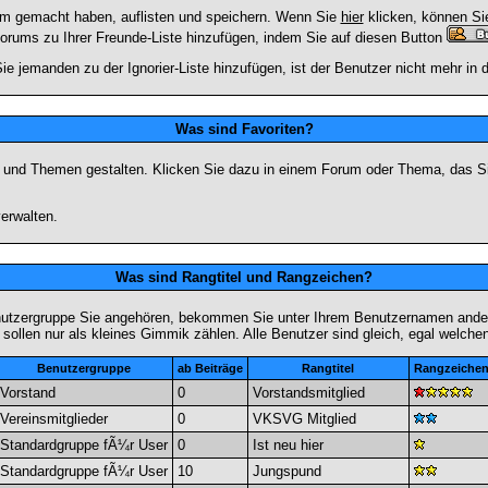
rum gemacht haben, auflisten und speichern. Wenn Sie
hier
klicken, können Si
Forums zu Ihrer Freunde-Liste hinzufügen, indem Sie auf diesen Button
ie jemanden zu der Ignorier-Liste hinzufügen, ist der Benutzer nicht mehr in
Was sind Favoriten?
en und Themen gestalten. Klicken Sie dazu in einem Forum oder Thema, das Si
erwalten.
Was sind Rangtitel und Rangzeichen?
nutzergruppe Sie angehören, bekommen Sie unter Ihrem Benutzernamen andere 
 sollen nur als kleines Gimmik zählen. Alle Benutzer sind gleich, egal welch
Benutzergruppe
ab Beiträge
Rangtitel
Rangzeiche
Vorstand
0
Vorstandsmitglied
Vereinsmitglieder
0
VKSVG Mitglied
Standardgruppe fÃ¼r User
0
Ist neu hier
Standardgruppe fÃ¼r User
10
Jungspund