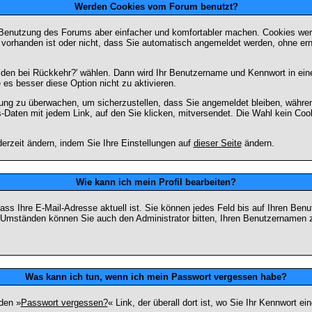
Werden Cookies vom Forum benutzt?
 Benutzung des Forums aber einfacher und komfortabler machen. Cookies werd
m vorhanden ist oder nicht, dass Sie automatisch angemeldet werden, ohne 
lden bei Rückkehr?' wählen. Dann wird Ihr Benutzername und Kennwort in ein
e es besser diese Option nicht zu aktivieren.
tzung zu überwachen, um sicherzustellen, dass Sie angemeldet bleiben, währ
s-Daten mit jedem Link, auf den Sie klicken, mitversendet. Die Wahl kein Co
erzeit ändern, indem Sie Ihre Einstellungen auf
dieser Seite
ändern.
Wie kann ich mein Profil bearbeiten?
f, dass Ihre E-Mail-Adresse aktuell ist. Sie können jedes Feld bis auf Ihren 
hen Umständen können Sie auch den Administrator bitten, Ihren Benutzernamen 
Was kann ich tun, wenn ich mein Passwort vergessen habe?
den »
Passwort vergessen?
« Link, der überall dort ist, wo Sie Ihr Kennwort 