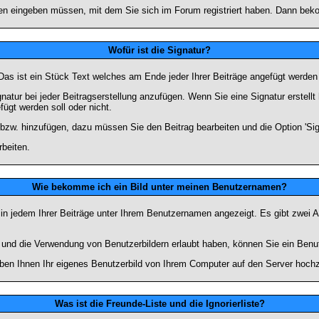
n eingeben müssen, mit dem Sie sich im Forum registriert haben. Dann bekom
Wofür ist die Signatur?
 Das ist ein Stück Text welches am Ende jeder Ihrer Beiträge angefügt werden
gnatur bei jeder Beitragserstellung anzufügen. Wenn Sie eine Signatur erstel
ügt werden soll oder nicht.
 bzw. hinzufügen, dazu müssen Sie den Beitrag bearbeiten und die Option 'Sig
rbeiten.
Wie bekomme ich ein Bild unter meinen Benutzernamen?
 in jedem Ihrer Beiträge unter Ihrem Benutzernamen angezeigt. Es gibt zwei A
lt und die Verwendung von Benutzerbildern erlaubt haben, können Sie ein Benu
uben Ihnen Ihr eigenes Benutzerbild von Ihrem Computer auf den Server hoch
Was ist die Freunde-Liste und die Ignorierliste?