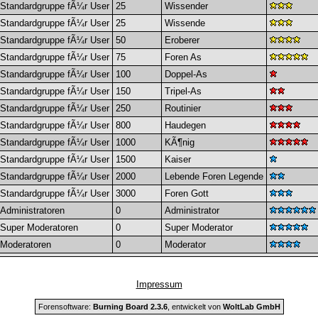
Standardgruppe fÃ¼r User
25
Wissender
Standardgruppe fÃ¼r User
25
Wissende
Standardgruppe fÃ¼r User
50
Eroberer
Standardgruppe fÃ¼r User
75
Foren As
Standardgruppe fÃ¼r User
100
Doppel-As
Standardgruppe fÃ¼r User
150
Tripel-As
Standardgruppe fÃ¼r User
250
Routinier
Standardgruppe fÃ¼r User
800
Haudegen
Standardgruppe fÃ¼r User
1000
KÃ¶nig
Standardgruppe fÃ¼r User
1500
Kaiser
Standardgruppe fÃ¼r User
2000
Lebende Foren Legende
Standardgruppe fÃ¼r User
3000
Foren Gott
Administratoren
0
Administrator
Super Moderatoren
0
Super Moderator
Moderatoren
0
Moderator
Impressum
Forensoftware:
Burning Board 2.3.6
, entwickelt von
WoltLab GmbH