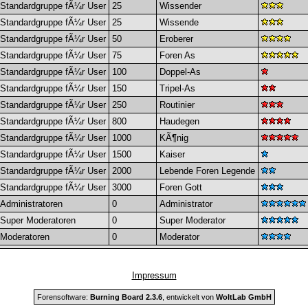
Standardgruppe fÃ¼r User
25
Wissender
Standardgruppe fÃ¼r User
25
Wissende
Standardgruppe fÃ¼r User
50
Eroberer
Standardgruppe fÃ¼r User
75
Foren As
Standardgruppe fÃ¼r User
100
Doppel-As
Standardgruppe fÃ¼r User
150
Tripel-As
Standardgruppe fÃ¼r User
250
Routinier
Standardgruppe fÃ¼r User
800
Haudegen
Standardgruppe fÃ¼r User
1000
KÃ¶nig
Standardgruppe fÃ¼r User
1500
Kaiser
Standardgruppe fÃ¼r User
2000
Lebende Foren Legende
Standardgruppe fÃ¼r User
3000
Foren Gott
Administratoren
0
Administrator
Super Moderatoren
0
Super Moderator
Moderatoren
0
Moderator
Impressum
Forensoftware:
Burning Board 2.3.6
, entwickelt von
WoltLab GmbH