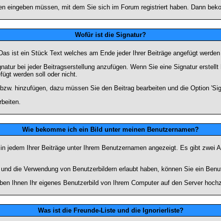
n eingeben müssen, mit dem Sie sich im Forum registriert haben. Dann bekom
Wofür ist die Signatur?
 Das ist ein Stück Text welches am Ende jeder Ihrer Beiträge angefügt werden
gnatur bei jeder Beitragserstellung anzufügen. Wenn Sie eine Signatur erstel
ügt werden soll oder nicht.
 bzw. hinzufügen, dazu müssen Sie den Beitrag bearbeiten und die Option 'Sig
rbeiten.
Wie bekomme ich ein Bild unter meinen Benutzernamen?
 in jedem Ihrer Beiträge unter Ihrem Benutzernamen angezeigt. Es gibt zwei A
lt und die Verwendung von Benutzerbildern erlaubt haben, können Sie ein Benu
uben Ihnen Ihr eigenes Benutzerbild von Ihrem Computer auf den Server hoch
Was ist die Freunde-Liste und die Ignorierliste?