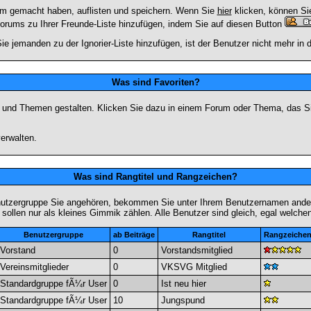
rum gemacht haben, auflisten und speichern. Wenn Sie
hier
klicken, können Si
Forums zu Ihrer Freunde-Liste hinzufügen, indem Sie auf diesen Button
ie jemanden zu der Ignorier-Liste hinzufügen, ist der Benutzer nicht mehr in
Was sind Favoriten?
en und Themen gestalten. Klicken Sie dazu in einem Forum oder Thema, das Si
erwalten.
Was sind Rangtitel und Rangzeichen?
nutzergruppe Sie angehören, bekommen Sie unter Ihrem Benutzernamen andere 
 sollen nur als kleines Gimmik zählen. Alle Benutzer sind gleich, egal welch
Benutzergruppe
ab Beiträge
Rangtitel
Rangzeiche
Vorstand
0
Vorstandsmitglied
Vereinsmitglieder
0
VKSVG Mitglied
Standardgruppe fÃ¼r User
0
Ist neu hier
Standardgruppe fÃ¼r User
10
Jungspund