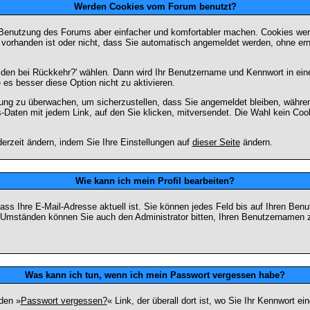
Werden Cookies vom Forum benutzt?
 Benutzung des Forums aber einfacher und komfortabler machen. Cookies werd
m vorhanden ist oder nicht, dass Sie automatisch angemeldet werden, ohne 
lden bei Rückkehr?' wählen. Dann wird Ihr Benutzername und Kennwort in ein
e es besser diese Option nicht zu aktivieren.
tzung zu überwachen, um sicherzustellen, dass Sie angemeldet bleiben, währ
s-Daten mit jedem Link, auf den Sie klicken, mitversendet. Die Wahl kein Co
erzeit ändern, indem Sie Ihre Einstellungen auf
dieser Seite
ändern.
Wie kann ich mein Profil bearbeiten?
f, dass Ihre E-Mail-Adresse aktuell ist. Sie können jedes Feld bis auf Ihren 
hen Umständen können Sie auch den Administrator bitten, Ihren Benutzernamen 
Was kann ich tun, wenn ich mein Passwort vergessen habe?
den »
Passwort vergessen?
« Link, der überall dort ist, wo Sie Ihr Kennwort 