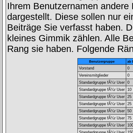
Ihrem Benutzernamen andere 
dargestellt. Diese sollen nur ei
Beiträge Sie verfasst haben. D
kleines Gimmik zählen. Alle Be
Rang sie haben. Folgende Räng
Benutzergruppe
ab 
Vorstand
0
Vereinsmitglieder
0
Standardgruppe fÃ¼r User
0
Standardgruppe fÃ¼r User
10
Standardgruppe fÃ¼r User
25
Standardgruppe fÃ¼r User
25
Standardgruppe fÃ¼r User
50
Standardgruppe fÃ¼r User
75
Standardgruppe fÃ¼r User
10
Standardgruppe fÃ¼r User
15