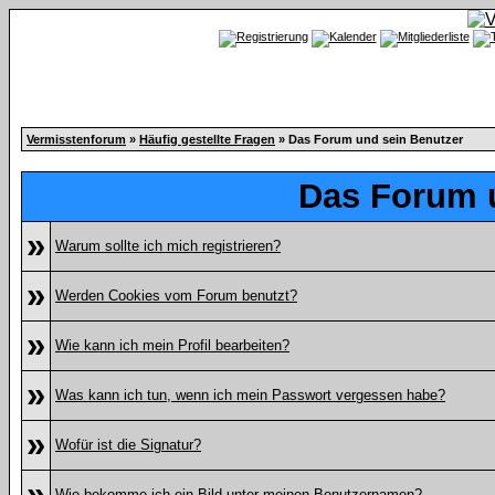
Vermisstenforum
»
Häufig gestellte Fragen
» Das Forum und sein Benutzer
Das Forum 
»
Warum sollte ich mich registrieren?
»
Werden Cookies vom Forum benutzt?
»
Wie kann ich mein Profil bearbeiten?
»
Was kann ich tun, wenn ich mein Passwort vergessen habe?
»
Wofür ist die Signatur?
»
Wie bekomme ich ein Bild unter meinen Benutzernamen?