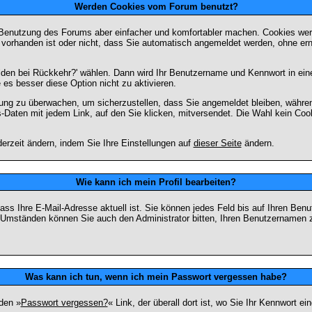
Werden Cookies vom Forum benutzt?
 Benutzung des Forums aber einfacher und komfortabler machen. Cookies werd
m vorhanden ist oder nicht, dass Sie automatisch angemeldet werden, ohne 
lden bei Rückkehr?' wählen. Dann wird Ihr Benutzername und Kennwort in ein
e es besser diese Option nicht zu aktivieren.
tzung zu überwachen, um sicherzustellen, dass Sie angemeldet bleiben, währ
s-Daten mit jedem Link, auf den Sie klicken, mitversendet. Die Wahl kein Co
erzeit ändern, indem Sie Ihre Einstellungen auf
dieser Seite
ändern.
Wie kann ich mein Profil bearbeiten?
f, dass Ihre E-Mail-Adresse aktuell ist. Sie können jedes Feld bis auf Ihren 
hen Umständen können Sie auch den Administrator bitten, Ihren Benutzernamen 
Was kann ich tun, wenn ich mein Passwort vergessen habe?
den »
Passwort vergessen?
« Link, der überall dort ist, wo Sie Ihr Kennwort 