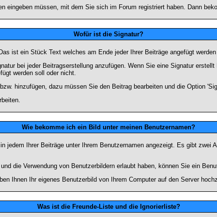
n eingeben müssen, mit dem Sie sich im Forum registriert haben. Dann bekom
Wofür ist die Signatur?
 Das ist ein Stück Text welches am Ende jeder Ihrer Beiträge angefügt werden
gnatur bei jeder Beitragserstellung anzufügen. Wenn Sie eine Signatur erstel
ügt werden soll oder nicht.
 bzw. hinzufügen, dazu müssen Sie den Beitrag bearbeiten und die Option 'Sig
rbeiten.
Wie bekomme ich ein Bild unter meinen Benutzernamen?
 in jedem Ihrer Beiträge unter Ihrem Benutzernamen angezeigt. Es gibt zwei A
lt und die Verwendung von Benutzerbildern erlaubt haben, können Sie ein Benu
uben Ihnen Ihr eigenes Benutzerbild von Ihrem Computer auf den Server hoch
Was ist die Freunde-Liste und die Ignorierliste?