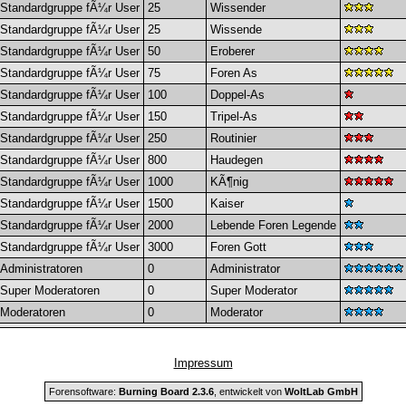
Standardgruppe fÃ¼r User
25
Wissender
Standardgruppe fÃ¼r User
25
Wissende
Standardgruppe fÃ¼r User
50
Eroberer
Standardgruppe fÃ¼r User
75
Foren As
Standardgruppe fÃ¼r User
100
Doppel-As
Standardgruppe fÃ¼r User
150
Tripel-As
Standardgruppe fÃ¼r User
250
Routinier
Standardgruppe fÃ¼r User
800
Haudegen
Standardgruppe fÃ¼r User
1000
KÃ¶nig
Standardgruppe fÃ¼r User
1500
Kaiser
Standardgruppe fÃ¼r User
2000
Lebende Foren Legende
Standardgruppe fÃ¼r User
3000
Foren Gott
Administratoren
0
Administrator
Super Moderatoren
0
Super Moderator
Moderatoren
0
Moderator
Impressum
Forensoftware:
Burning Board 2.3.6
, entwickelt von
WoltLab GmbH