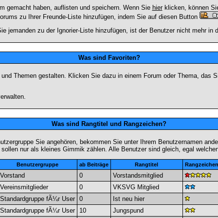
rum gemacht haben, auflisten und speichern. Wenn Sie
hier
klicken, können Si
Forums zu Ihrer Freunde-Liste hinzufügen, indem Sie auf diesen Button
ie jemanden zu der Ignorier-Liste hinzufügen, ist der Benutzer nicht mehr in
Was sind Favoriten?
en und Themen gestalten. Klicken Sie dazu in einem Forum oder Thema, das Si
erwalten.
Was sind Rangtitel und Rangzeichen?
nutzergruppe Sie angehören, bekommen Sie unter Ihrem Benutzernamen andere 
 sollen nur als kleines Gimmik zählen. Alle Benutzer sind gleich, egal welch
Benutzergruppe
ab Beiträge
Rangtitel
Rangzeiche
Vorstand
0
Vorstandsmitglied
Vereinsmitglieder
0
VKSVG Mitglied
Standardgruppe fÃ¼r User
0
Ist neu hier
Standardgruppe fÃ¼r User
10
Jungspund