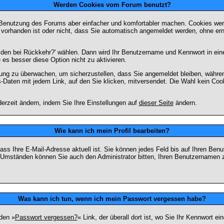
Werden Cookies vom Forum benutzt?
 Benutzung des Forums aber einfacher und komfortabler machen. Cookies werd
m vorhanden ist oder nicht, dass Sie automatisch angemeldet werden, ohne 
lden bei Rückkehr?' wählen. Dann wird Ihr Benutzername und Kennwort in ein
e es besser diese Option nicht zu aktivieren.
tzung zu überwachen, um sicherzustellen, dass Sie angemeldet bleiben, währ
s-Daten mit jedem Link, auf den Sie klicken, mitversendet. Die Wahl kein Co
erzeit ändern, indem Sie Ihre Einstellungen auf
dieser Seite
ändern.
Wie kann ich mein Profil bearbeiten?
f, dass Ihre E-Mail-Adresse aktuell ist. Sie können jedes Feld bis auf Ihren 
hen Umständen können Sie auch den Administrator bitten, Ihren Benutzernamen 
Was kann ich tun, wenn ich mein Passwort vergessen habe?
den »
Passwort vergessen?
« Link, der überall dort ist, wo Sie Ihr Kennwort 