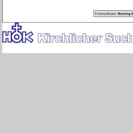
Forensoftware:
Burning B