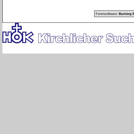
Forensoftware:
Burning B