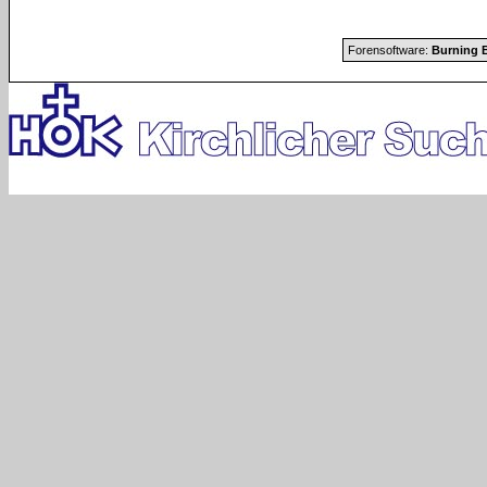
Forensoftware:
Burning B