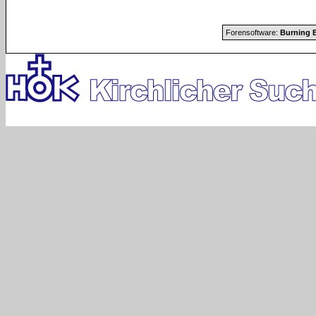
Forensoftware:
Burning B