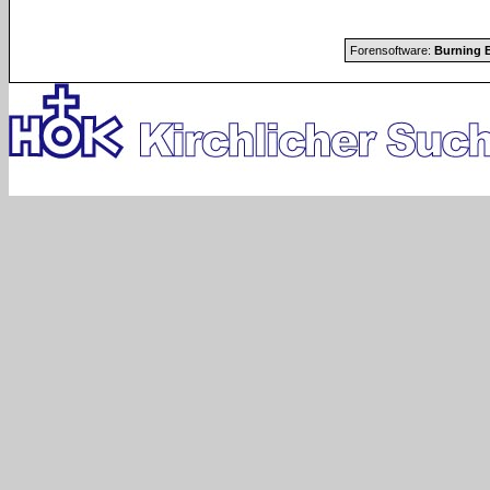
Forensoftware:
Burning B