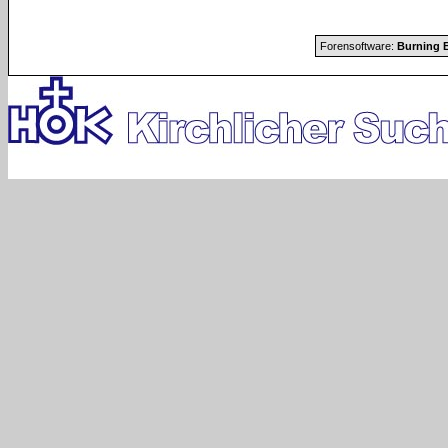
Forensoftware:
Burning B