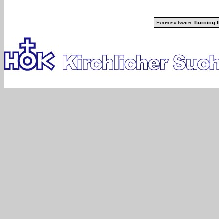
Forensoftware:
Burning B