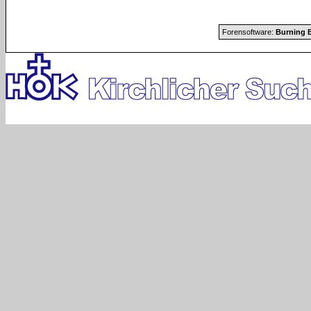
Forensoftware:
Burning B