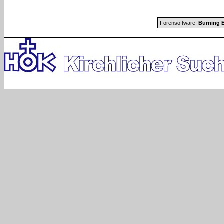
Forensoftware:
Burning B