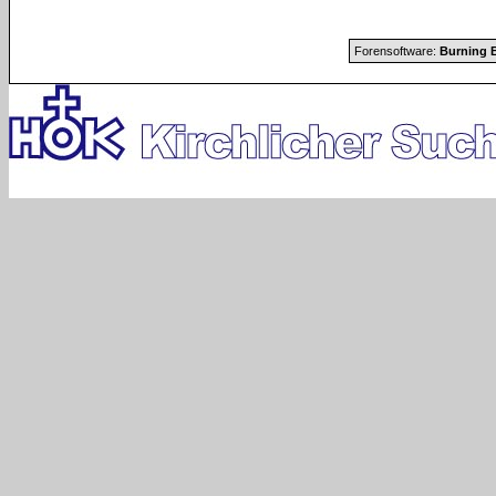
Forensoftware:
Burning B