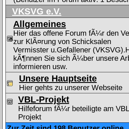
VKSVG e.V.
Allgemeines
Hier das offene Forum fÃ¼r den Ve
zur KlÃ¤rung von Schicksalen
Vermisster u.Gefallener (VKSVG).H
kÃ¶nnen Sie sich Ã¼ber unsere Arb
informieren usw.
Unsere Hauptseite
Hier gehts zu unserer Webseite
VBL-Projekt
Hilfeforum fÃ¼r beteiligte am VBL
Projekt
Zur Zeit sind 198 Benutzer online.