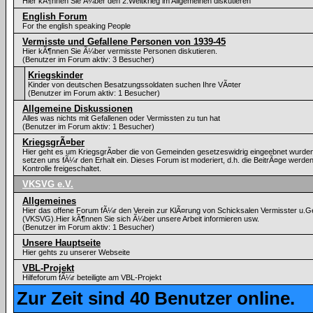
Hier kÃ¶nnen Sie Ã¼ber den 2.Weltkrieg im Allgemeinen diskutieren
English Forum
For the english speaking People
Vermisste und Gefallene Personen von 1939-45
Hier kÃ¶nnen Sie Ã¼ber vermisste Personen diskutieren.
(Benutzer im Forum aktiv: 3 Besucher)
Kriegskinder
Kinder von deutschen Besatzungssoldaten suchen Ihre VÃ¤ter
(Benutzer im Forum aktiv: 1 Besucher)
Allgemeine Diskussionen
Alles was nichts mit Gefallenen oder Vermissten zu tun hat
(Benutzer im Forum aktiv: 1 Besucher)
KriegsgrÃ¤ber
Hier geht es um KriegsgrÃ¤ber die von Gemeinden gesetzeswidrig eingeebnet wurden
setzen uns fÃ¼r den Erhalt ein. Dieses Forum ist moderiert, d.h. die BeitrÃ¤ge werde
Kontrolle freigeschaltet.
VKSVG e.V.
Allgemeines
Hier das offene Forum fÃ¼r den Verein zur KlÃ¤rung von Schicksalen Vermisster u.Ge
(VKSVG).Hier kÃ¶nnen Sie sich Ã¼ber unsere Arbeit informieren usw.
(Benutzer im Forum aktiv: 1 Besucher)
Unsere Hauptseite
Hier gehts zu unserer Webseite
VBL-Projekt
Hilfeforum fÃ¼r beteiligte am VBL-Projekt
Zur Zeit sind 40 Benutzer online.