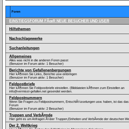
Foren
EINSTIEGSFORUM FÃœR NEUE BESUCHER UND USER
Hilfsthemen
Nachschlagewerke
Suchanleitungen
Allgemeines
Alles was nicht in die anderen Foren passt
(Benutzer im Forum aktiv: 1 Besucher)
Berichte von Gefallenenbergungen
Hier kÃ¶nnen Sie Links, Berichte usw einbringen
(Benutzer im Forum aktiv: 1 Besucher)
Feldpostbriefe
Hier kÃ¶nnen Sie Feldpostbriefe einstellen. (Bilddateien kÃ¶nnen zum Einstellen an
info@vermisst-gefallen.net gesendet werden.
Feldpostnummern
Wenn Sie Fragen zu Feldpostnummern, EntschlÃ¼sselungen usw. haben, ist das das 
Forum
(Benutzer im Forum aktiv: 2 Besucher)
Truppen und VerbÃ¤nde
Hier geht es um Anfragen Ã¼ber Truppen,Einheiten und VerbÃ¤nde der deutschen W
Der 2. Weltkrieg