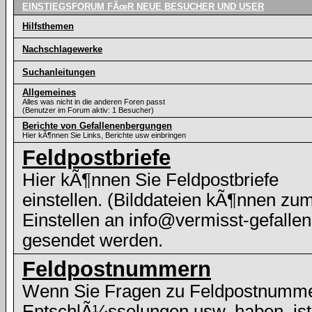
EINSTIEGSFORUM FÃœR NEUE BESUCHER UND USER
Hilfsthemen
Nachschlagewerke
Suchanleitungen
Allgemeines
Alles was nicht in die anderen Foren passt
(Benutzer im Forum aktiv: 1 Besucher)
Berichte von Gefallenenbergungen
Hier kÃ¶nnen Sie Links, Berichte usw einbringen
Feldpostbriefe
Hier kÃ¶nnen Sie Feldpostbriefe
einstellen. (Bilddateien kÃ¶nnen zu
Einstellen an info@vermisst-gefallen
gesendet werden.
Feldpostnummern
Wenn Sie Fragen zu Feldpostnumme
EntschlÃ¼sselungen usw. haben, ist