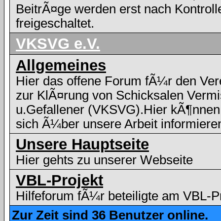
BeitrÃ¤ge werden erst nach Kontroll
freigeschaltet.
VKSVG e.V.
Allgemeines
Hier das offene Forum fÃ¼r den Ver
zur KlÃ¤rung von Schicksalen Vermi
u.Gefallener (VKSVG).Hier kÃ¶nnen
sich Ã¼ber unsere Arbeit informiere
Unsere Hauptseite
Hier gehts zu unserer Webseite
VBL-Projekt
Hilfeforum fÃ¼r beteiligte am VBL-P
Zur Zeit sind 36 Benutzer online.