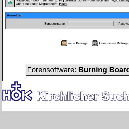
Mitglieder: 4.666 | Themen: 3.794 | Beiträge: 33.904 (durchschnittlich 4,66 Beiträ
Unser neuestes Mitglied heißt:
Heebi
.
Anmelden
Benutzername:
Passwor
neue Beiträge
keine neuen Beiträ
Forensoftware:
Burning Board