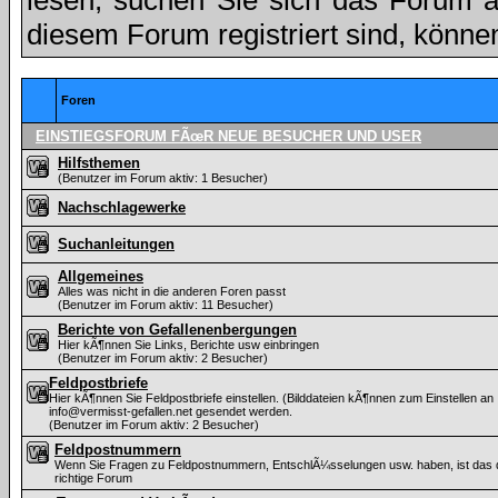
lesen, suchen Sie sich das Forum aus
diesem Forum registriert sind, könne
Foren
EINSTIEGSFORUM FÃœR NEUE BESUCHER UND USER
Hilfsthemen
(Benutzer im Forum aktiv: 1 Besucher)
Nachschlagewerke
Suchanleitungen
Allgemeines
Alles was nicht in die anderen Foren passt
(Benutzer im Forum aktiv: 11 Besucher)
Berichte von Gefallenenbergungen
Hier kÃ¶nnen Sie Links, Berichte usw einbringen
(Benutzer im Forum aktiv: 2 Besucher)
Feldpostbriefe
Hier kÃ¶nnen Sie Feldpostbriefe einstellen. (Bilddateien kÃ¶nnen zum Einstellen an
info@vermisst-gefallen.net gesendet werden.
(Benutzer im Forum aktiv: 2 Besucher)
Feldpostnummern
Wenn Sie Fragen zu Feldpostnummern, EntschlÃ¼sselungen usw. haben, ist das
richtige Forum