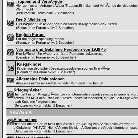
Truppen und VerbÃ¤nde
Hier geht es um Anfragen Ã¼ber Truppen,Einheiten und VerbÃ¤nde der deutsche
Wehrmacht
(Benutzer im Forum aktiv: 8 Besucher)
Der 2. Weltkrieg
Hier kÃ¶nnen Sie Ã¼ber den 2.Weltkrieg im Allgemeinen diskutieren
(Benutzer im Forum aktiv: 1 Besucher)
English Forum
For the english speaking People
(Benutzer im Forum aktiv: 1 Besucher)
Vermisste und Gefallene Personen von 1939-45
Hier kÃ¶nnen Sie Ã¼ber vermisste Personen diskutieren.
(Benutzer im Forum aktiv: 18 Besucher)
Kriegskinder
Kinder von deutschen Besatzungssoldaten suchen Ihre VÃ¤ter
(Benutzer im Forum aktiv: 3 Besucher)
Allgemeine Diskussionen
Alles was nichts mit Gefallenen oder Vermissten zu tun hat
KriegsgrÃ¤ber
Hier geht es um KriegsgrÃ¤ber die von Gemeinden gesetzeswidrig eingeebnet wurd
setzen uns fÃ¼r den Erhalt ein. Dieses Forum ist moderiert, d.h. die BeitrÃ¤ge wer
nach Kontrolle freigeschaltet.
(Benutzer im Forum aktiv: 1 Besucher)
VKSVG e.V.
Allgemeines
Hier das offene Forum fÃ¼r den Verein zur KlÃ¤rung von Schicksalen Vermisster
u.Gefallener (VKSVG).Hier kÃ¶nnen Sie sich Ã¼ber unsere Arbeit informieren usw.
(Benutzer im Forum aktiv: 1 Besucher)