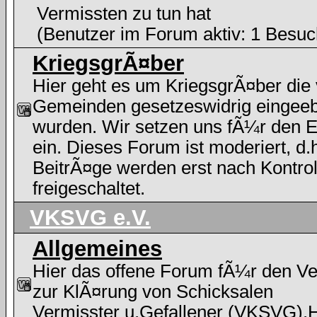
Vermissten zu tun hat
(Benutzer im Forum aktiv: 1 Besuc
KriegsgrÃ¤ber
Hier geht es um KriegsgrÃ¤ber die
Gemeinden gesetzeswidrig eingee
wurden. Wir setzen uns fÃ¼r den E
ein. Dieses Forum ist moderiert, d.h
BeitrÃ¤ge werden erst nach Kontrol
freigeschaltet.
VKSVG e.V.
Allgemeines
Hier das offene Forum fÃ¼r den Ve
zur KlÃ¤rung von Schicksalen
Vermisster u.Gefallener (VKSVG).H