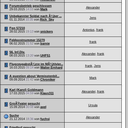
Forumsbetrieb geschlossen
Alexander
29.03.2015
14:03
von
Mark
Unbekannter Soldat nach Ã¼ber ...
Jens
01.11.2014
10:35
von
Rich_Sky
Fpn 57210
Antonius
,
frank
28.02.2015
19:13
von
snickers
Feldpostnummer 15270
frank
06.02.2015
21:52
von
barnie
56. Inf.Div.
Alexander
,
frank
08.03.2015
13:20
von
UHF51
FlugzeugabstÃ¼rze im MÃ¼hlvier...
frank
,
Jens
16.03.2015
09:14
von
Walter Ernhard
A question about Vermisstenbil...
Mark
09.09.2014
21:42
von
Chroniker
Karl (Karol) Goldmann
Alexander
,
frank
17.03.2015
04:59
von
Klaus311
GroÃŸvater gesucht
Ursula
15.09.2014
00:08
von
axel
Suche
Alexander
21.12.2014
18:36
von
fuchsi
Friedhof gesucht