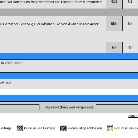
431
61
n. Wir setzen uns fÃ¼r den Erhalt ein. Dieses Forum ist moderiert,
658
85
 u.Gefallener (VKSVG).Hier kÃ¶nnen Sie sich Ã¼ber unsere Arbeit
68
18
.10.2025
10:00
.
äge/Tag)
Passwort (
Passwort vergessen
):
aktive
 Beiträge
keine neuen Beiträge
Forum ist geschlossen
Forum ist ein e