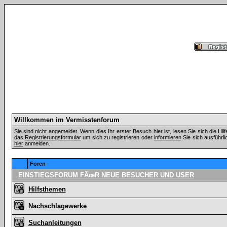
Willkommen im Vermisstenforum
Sie sind nicht angemeldet. Wenn dies Ihr erster Besuch hier ist, lesen Sie sich die
Hil
das
Registrierungsformular
um sich zu registrieren oder
informieren
Sie sich ausführli
hier
anmelden.
Foren
EINSTIEGSFORUM FÃœR NEUE BESUCHER UND USER
Hilfsthemen
Nachschlagewerke
Suchanleitungen