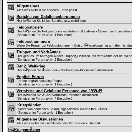
Allgemeines
Alles was nicht in die anderen Foren passt
Berichte von Gefallenenbergungen
Hier kÃ¶nnen Sie Links, Berichte usw einbringen
Feldpostbriefe
Hier kÃ¶nnen Sie Feldpostbriefe einstellen. (Bilddateien kÃ¶nnen zum Einstellen
(Benutzer im Forum aktiv: 1 Besucher)
Feldpostnummern
Wenn Sie Fragen zu Feldpostnummern, EntschlÃ¼sselungen usw. haben, ist das
Truppen und VerbÃ¤nde
Hier geht es um Anfragen Ã¼ber Truppen,Einheiten und VerbÃ¤nde der deutsc
(Benutzer im Forum aktiv: 2 Besucher)
Der 2. Weltkrieg
Hier kÃ¶nnen Sie Ã¼ber den 2.Weltkrieg im Allgemeinen diskutieren
English Forum
For the english speaking People
(Benutzer im Forum aktiv: 1 Besucher)
Vermisste und Gefallene Personen von 1939-45
Hier kÃ¶nnen Sie Ã¼ber vermisste Personen diskutieren.
(Benutzer im Forum aktiv: 4 Besucher)
Kriegskinder
Kinder von deutschen Besatzungssoldaten suchen Ihre VÃ¤ter
(Benutzer im Forum aktiv: 1 Besucher)
Allgemeine Diskussionen
Alles was nichts mit Gefallenen oder Vermissten zu tun hat
KriegsgrÃ¤ber