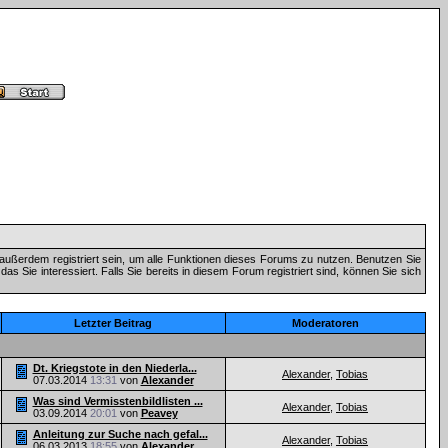
außerdem registriert sein, um alle Funktionen dieses Forums zu nutzen. Benutzen Sie
 Sie interessiert. Falls Sie bereits in diesem Forum registriert sind, können Sie sich
Letzter Beitrag
Moderatoren
Dt. Kriegstote in den Niederla...
Alexander
,
Tobias
07.03.2014
13:31
von
Alexander
Was sind Vermisstenbildlisten ...
Alexander
,
Tobias
03.09.2014
20:01
von
Peavey
Anleitung zur Suche nach gefal...
Alexander
,
Tobias
06.03.2013
18:55
von
Alexander