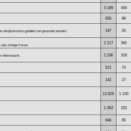
3.189
493
505
98
197
25
 an info@vermisst-gefallen.net gesendet werden.
2.217
382
 das richtige Forum
2.206
318
hen Wehrmacht
521
74
142
27
13.825
1.130
1.062
102
646
95