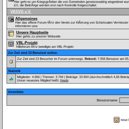
Hier geht es um KriegsgrÃ¤ber die von Gemeinden gesetzeswidrig eingeebnet wurde
d.h. die BeitrÃ¤ge werden erst nach Kontrolle freigeschaltet.
VKSVG e.V.
Allgemeines
Hier das offene Forum fÃ¼r den Verein zur KlÃ¤rung von Schicksalen Vermisster
informieren usw.
Unsere Hauptseite
Hier gehts zu unserer Webseite
VBL-Projekt
Hilfeforum fÃ¼r beteiligte am VBL-Projekt
Zur Zeit sind 23 Benutzer online.
Zur Zeit sind 23 Besucher im Forum unterwegs.
Rekord:
7.056 Benutzer am 05
Statistik
Mitglieder: 4.666 | Themen: 3.794 | Beiträge: 33.904 (durchschnittlich 4,66 Beitr
Unser neuestes Mitglied heißt:
Heebi
.
Anmelden
Benutzername:
neue