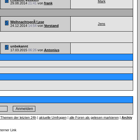
Mark
29.08.2014
21:41
von
frank
WeihnachtsgrÃ¼sse
Jens
24.12.2014
14:54
von
Vorstand
unbekannt
17.03.2015
06:26
von
Antonius
 Themen der letzten 24h
|
aktuelle Umfragen
|
alle Foren als gelesen markieren
|
Archiv
xterner Link