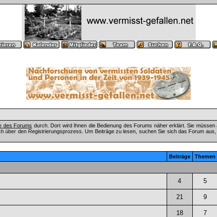
fe des Forums
durch. Dort wird Ihnen die Bedienung des Forums näher erklärt. Sie müssen 
ch über den Registrierungsprozess. Um Beiträge zu lesen, suchen Sie sich das Forum aus, das
Beiträge
Themen
4
5
21
9
18
7