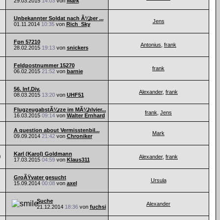
29.03.2015
14:03
von
Mark
Unbekannter Soldat nach Ã¼ber ...
Jens
01.11.2014
10:35
von
Rich_Sky
Fpn 57210
Antonius
,
frank
28.02.2015
19:13
von
snickers
Feldpostnummer 15270
frank
06.02.2015
21:52
von
barnie
56. Inf.Div.
Alexander
,
frank
08.03.2015
13:20
von
UHF51
FlugzeugabstÃ¼rze im MÃ¼hlvier...
frank
,
Jens
16.03.2015
09:14
von
Walter Ernhard
A question about Vermisstenbil...
Mark
09.09.2014
21:42
von
Chroniker
Karl (Karol) Goldmann
0
Alexander
,
frank
17.03.2015
04:59
von
Klaus311
GroÃŸvater gesucht
Ursula
15.09.2014
00:08
von
axel
Suche
Alexander
21.12.2014
18:36
von
fuchsi