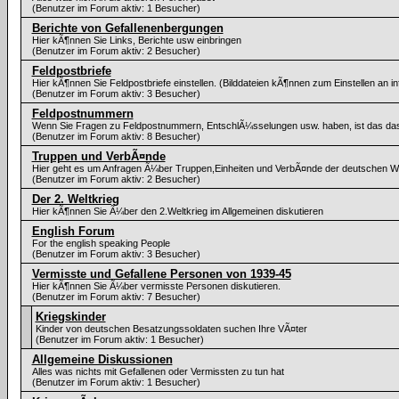
(Benutzer im Forum aktiv: 1 Besucher)
Berichte von Gefallenenbergungen
Hier kÃ¶nnen Sie Links, Berichte usw einbringen
(Benutzer im Forum aktiv: 2 Besucher)
Feldpostbriefe
Hier kÃ¶nnen Sie Feldpostbriefe einstellen. (Bilddateien kÃ¶nnen zum Einstellen an 
(Benutzer im Forum aktiv: 3 Besucher)
Feldpostnummern
Wenn Sie Fragen zu Feldpostnummern, EntschlÃ¼sselungen usw. haben, ist das das
(Benutzer im Forum aktiv: 8 Besucher)
Truppen und VerbÃ¤nde
Hier geht es um Anfragen Ã¼ber Truppen,Einheiten und VerbÃ¤nde der deutschen 
(Benutzer im Forum aktiv: 2 Besucher)
Der 2. Weltkrieg
Hier kÃ¶nnen Sie Ã¼ber den 2.Weltkrieg im Allgemeinen diskutieren
English Forum
For the english speaking People
(Benutzer im Forum aktiv: 3 Besucher)
Vermisste und Gefallene Personen von 1939-45
Hier kÃ¶nnen Sie Ã¼ber vermisste Personen diskutieren.
(Benutzer im Forum aktiv: 7 Besucher)
Kriegskinder
Kinder von deutschen Besatzungssoldaten suchen Ihre VÃ¤ter
(Benutzer im Forum aktiv: 1 Besucher)
Allgemeine Diskussionen
Alles was nichts mit Gefallenen oder Vermissten zu tun hat
(Benutzer im Forum aktiv: 1 Besucher)