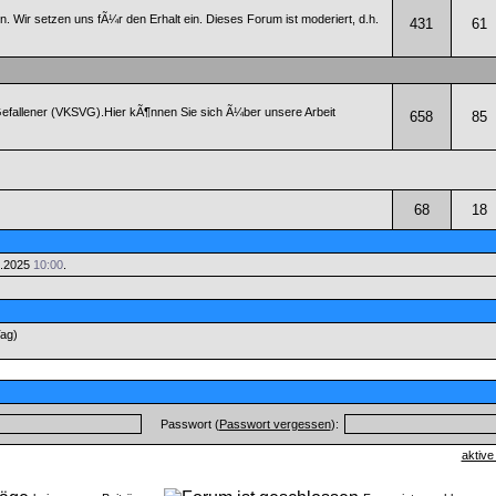
Wir setzen uns fÃ¼r den Erhalt ein. Dieses Forum ist moderiert, d.h.
431
61
Gefallener (VKSVG).Hier kÃ¶nnen Sie sich Ã¼ber unsere Arbeit
658
85
68
18
0.2025
10:00
.
Tag)
Passwort (
Passwort vergessen
):
aktive