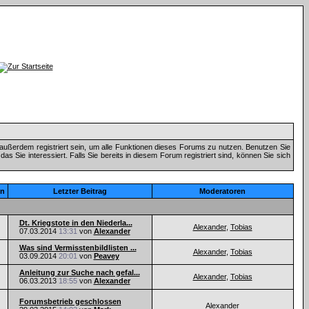
außerdem registriert sein, um alle Funktionen dieses Forums zu nutzen. Benutzen Sie
 Sie interessiert. Falls Sie bereits in diesem Forum registriert sind, können Sie sich
n
Letzter Beitrag
Moderatoren
Dt. Kriegstote in den Niederla...
Alexander
,
Tobias
07.03.2014
13:31
von
Alexander
Was sind Vermisstenbildlisten ...
Alexander
,
Tobias
03.09.2014
20:01
von
Peavey
Anleitung zur Suche nach gefal...
Alexander
,
Tobias
06.03.2013
18:55
von
Alexander
Forumsbetrieb geschlossen
Alexander