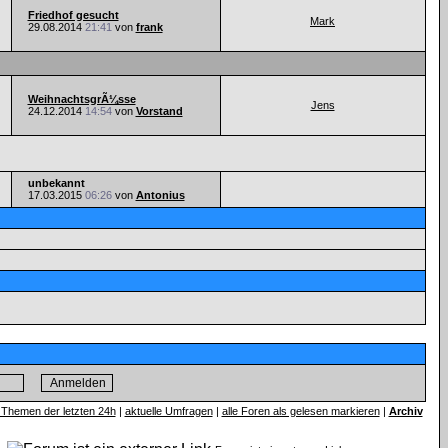
Friedhof gesucht
Mark
29.08.2014
21:41
von
frank
WeihnachtsgrÃ¼sse
Jens
24.12.2014
14:54
von
Vorstand
unbekannt
17.03.2015
06:26
von
Antonius
 Themen der letzten 24h
|
aktuelle Umfragen
|
alle Foren als gelesen markieren
|
Archiv