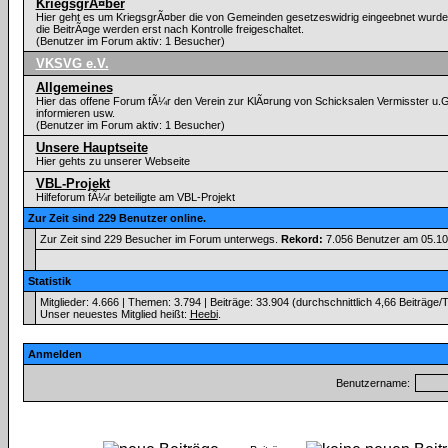
KriegsgrÃ¤ber
Hier geht es um KriegsgrÃ¤ber die von Gemeinden gesetzeswidrig eingeebnet wurden. 
die BeitrÃ¤ge werden erst nach Kontrolle freigeschaltet.
(Benutzer im Forum aktiv: 1 Besucher)
VKSVG e.V.
Allgemeines
Hier das offene Forum fÃ¼r den Verein zur KlÃ¤rung von Schicksalen Vermisster u.
informieren usw.
(Benutzer im Forum aktiv: 1 Besucher)
Unsere Hauptseite
Hier gehts zu unserer Webseite
VBL-Projekt
Hilfeforum fÃ¼r beteiligte am VBL-Projekt
Zur Zeit sind 229 Benutzer online.
Zur Zeit sind 229 Besucher im Forum unterwegs.
Rekord:
7.056 Benutzer am 05.1
Statistik
Mitglieder: 4.666 | Themen: 3.794 | Beiträge: 33.904 (durchschnittlich 4,66 Beiträge/
Unser neuestes Mitglied heißt:
Heebi
.
Anmelden
Benutzername: