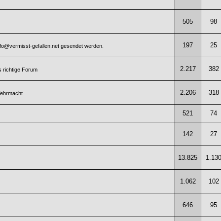
505
98
197
25
info@vermisst-gefallen.net gesendet werden.
2.217
382
 richtige Forum
2.206
318
Wehrmacht
521
74
142
27
13.825
1.13
1.062
102
646
95