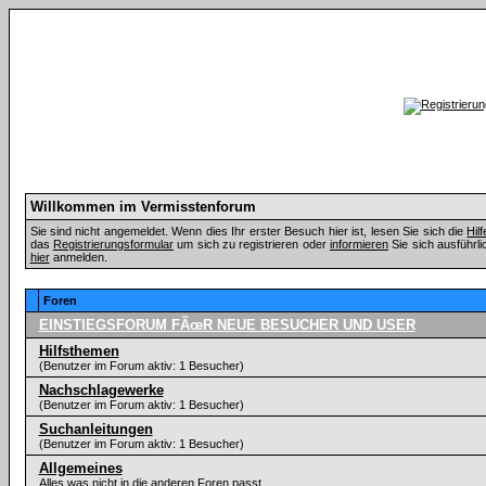
Willkommen im Vermisstenforum
Sie sind nicht angemeldet. Wenn dies Ihr erster Besuch hier ist, lesen Sie sich die
Hil
das
Registrierungsformular
um sich zu registrieren oder
informieren
Sie sich ausführli
hier
anmelden.
Foren
EINSTIEGSFORUM FÃœR NEUE BESUCHER UND USER
Hilfsthemen
(Benutzer im Forum aktiv: 1 Besucher)
Nachschlagewerke
(Benutzer im Forum aktiv: 1 Besucher)
Suchanleitungen
(Benutzer im Forum aktiv: 1 Besucher)
Allgemeines
Alles was nicht in die anderen Foren passt