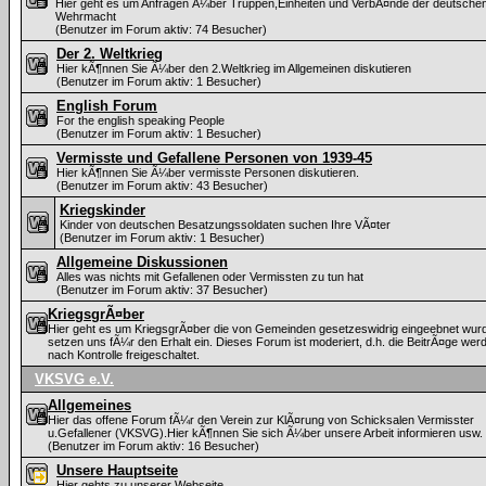
Hier geht es um Anfragen Ã¼ber Truppen,Einheiten und VerbÃ¤nde der deutsche
Wehrmacht
(Benutzer im Forum aktiv: 74 Besucher)
Der 2. Weltkrieg
Hier kÃ¶nnen Sie Ã¼ber den 2.Weltkrieg im Allgemeinen diskutieren
(Benutzer im Forum aktiv: 1 Besucher)
English Forum
For the english speaking People
(Benutzer im Forum aktiv: 1 Besucher)
Vermisste und Gefallene Personen von 1939-45
Hier kÃ¶nnen Sie Ã¼ber vermisste Personen diskutieren.
(Benutzer im Forum aktiv: 43 Besucher)
Kriegskinder
Kinder von deutschen Besatzungssoldaten suchen Ihre VÃ¤ter
(Benutzer im Forum aktiv: 1 Besucher)
Allgemeine Diskussionen
Alles was nichts mit Gefallenen oder Vermissten zu tun hat
(Benutzer im Forum aktiv: 37 Besucher)
KriegsgrÃ¤ber
Hier geht es um KriegsgrÃ¤ber die von Gemeinden gesetzeswidrig eingeebnet wurd
setzen uns fÃ¼r den Erhalt ein. Dieses Forum ist moderiert, d.h. die BeitrÃ¤ge wer
nach Kontrolle freigeschaltet.
VKSVG e.V.
Allgemeines
Hier das offene Forum fÃ¼r den Verein zur KlÃ¤rung von Schicksalen Vermisster
u.Gefallener (VKSVG).Hier kÃ¶nnen Sie sich Ã¼ber unsere Arbeit informieren usw.
(Benutzer im Forum aktiv: 16 Besucher)
Unsere Hauptseite
Hier gehts zu unserer Webseite