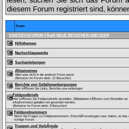
lesen, suchen Sie sich das Forum aus
diesem Forum registriert sind, könne
Foren
EINSTIEGSFORUM FÃœR NEUE BESUCHER UND USER
Hilfsthemen
Nachschlagewerke
Suchanleitungen
Allgemeines
Alles was nicht in die anderen Foren passt
(Benutzer im Forum aktiv: 12 Besucher)
Berichte von Gefallenenbergungen
Hier kÃ¶nnen Sie Links, Berichte usw einbringen
Feldpostbriefe
Hier kÃ¶nnen Sie Feldpostbriefe einstellen. (Bilddateien kÃ¶nnen zum Einstellen an
info@vermisst-gefallen.net gesendet werden.
(Benutzer im Forum aktiv: 8 Besucher)
Feldpostnummern
Wenn Sie Fragen zu Feldpostnummern, EntschlÃ¼sselungen usw. haben, ist das
richtige Forum
Truppen und VerbÃ¤nde