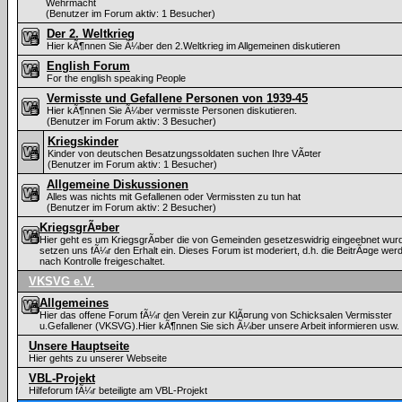
Wehrmacht
(Benutzer im Forum aktiv: 1 Besucher)
Der 2. Weltkrieg
Hier kÃ¶nnen Sie Ã¼ber den 2.Weltkrieg im Allgemeinen diskutieren
English Forum
For the english speaking People
Vermisste und Gefallene Personen von 1939-45
Hier kÃ¶nnen Sie Ã¼ber vermisste Personen diskutieren.
(Benutzer im Forum aktiv: 3 Besucher)
Kriegskinder
Kinder von deutschen Besatzungssoldaten suchen Ihre VÃ¤ter
(Benutzer im Forum aktiv: 1 Besucher)
Allgemeine Diskussionen
Alles was nichts mit Gefallenen oder Vermissten zu tun hat
(Benutzer im Forum aktiv: 2 Besucher)
KriegsgrÃ¤ber
Hier geht es um KriegsgrÃ¤ber die von Gemeinden gesetzeswidrig eingeebnet wurd
setzen uns fÃ¼r den Erhalt ein. Dieses Forum ist moderiert, d.h. die BeitrÃ¤ge wer
nach Kontrolle freigeschaltet.
VKSVG e.V.
Allgemeines
Hier das offene Forum fÃ¼r den Verein zur KlÃ¤rung von Schicksalen Vermisster
u.Gefallener (VKSVG).Hier kÃ¶nnen Sie sich Ã¼ber unsere Arbeit informieren usw.
Unsere Hauptseite
Hier gehts zu unserer Webseite
VBL-Projekt
Hilfeforum fÃ¼r beteiligte am VBL-Projekt