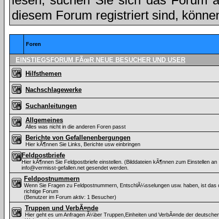
lesen, suchen Sie sich das Forum aus
diesem Forum registriert sind, könne
Foren
EINSTIEGSFORUM FÃœR NEUE BESUCHER UND USER
Hilfsthemen
Nachschlagewerke
Suchanleitungen
Allgemeines
Alles was nicht in die anderen Foren passt
Berichte von Gefallenenbergungen
Hier kÃ¶nnen Sie Links, Berichte usw einbringen
Feldpostbriefe
Hier kÃ¶nnen Sie Feldpostbriefe einstellen. (Bilddateien kÃ¶nnen zum Einstellen an
info@vermisst-gefallen.net gesendet werden.
Feldpostnummern
Wenn Sie Fragen zu Feldpostnummern, EntschlÃ¼sselungen usw. haben, ist das
richtige Forum
(Benutzer im Forum aktiv: 1 Besucher)
Truppen und VerbÃ¤nde
Hier geht es um Anfragen Ã¼ber Truppen,Einheiten und VerbÃ¤nde der deutsche