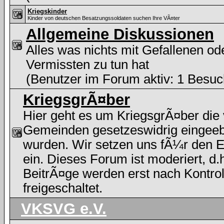
Kriegskinder
Kinder von deutschen Besatzungssoldaten suchen Ihre VÃ¤ter
Allgemeine Diskussionen
Alles was nichts mit Gefallenen od
Vermissten zu tun hat
(Benutzer im Forum aktiv: 1 Besuc
KriegsgrÃ¤ber
Hier geht es um KriegsgrÃ¤ber die
Gemeinden gesetzeswidrig eingee
wurden. Wir setzen uns fÃ¼r den E
ein. Dieses Forum ist moderiert, d.h
BeitrÃ¤ge werden erst nach Kontrol
freigeschaltet.
VKSVG e.V.