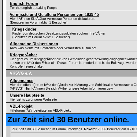
English Forum
For the english speaking People
Vermisste und Gefallene Personen von 1939-45
Hier kÃ¶nnen Sie Ã¼ber vermisste Personen diskutieren.
(Benutzer im Forum aktiv: 1 Besucher)
Kriegskinder
Kinder von deutschen Besatzungssoldaten suchen Ihre VÃ¤ter
(Benutzer im Forum aktiv: 1 Besucher)
Allgemeine Diskussionen
Alles was nichts mit Gefallenen oder Vermissten zu tun hat
KriegsgrÃ¤ber
Hier geht es um KriegsgrÃ¤ber die von Gemeinden gesetzeswidrig eingeebnet wurden
setzen uns fÃ¼r den Erhalt ein. Dieses Forum ist moderiert, d.h. die BeitrÃ¤ge werde
Kontrolle freigeschaltet.
VKSVG e.V.
Allgemeines
Hier das offene Forum fÃ¼r den Verein zur KlÃ¤rung von Schicksalen Vermisster u.Ge
(VKSVG).Hier kÃ¶nnen Sie sich Ã¼ber unsere Arbeit informieren usw.
Unsere Hauptseite
Hier gehts zu unserer Webseite
VBL-Projekt
Hilfeforum fÃ¼r beteiligte am VBL-Projekt
Zur Zeit sind 30 Benutzer online.
Zur Zeit sind 30 Besucher im Forum unterwegs.
Rekord:
7.056 Benutzer am 05.10