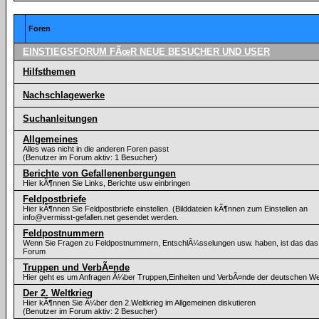
Foren
EINSTIEGSFORUM FÃœR NEUE BESUCHER UND USER
Hilfsthemen
Nachschlagewerke
Suchanleitungen
Allgemeines
Alles was nicht in die anderen Foren passt
(Benutzer im Forum aktiv: 1 Besucher)
Berichte von Gefallenenbergungen
Hier kÃ¶nnen Sie Links, Berichte usw einbringen
Feldpostbriefe
Hier kÃ¶nnen Sie Feldpostbriefe einstellen. (Bilddateien kÃ¶nnen zum Einstellen an
info@vermisst-gefallen.net gesendet werden.
Feldpostnummern
Wenn Sie Fragen zu Feldpostnummern, EntschlÃ¼sselungen usw. haben, ist das das 
Forum
Truppen und VerbÃ¤nde
Hier geht es um Anfragen Ã¼ber Truppen,Einheiten und VerbÃ¤nde der deutschen W
Der 2. Weltkrieg
Hier kÃ¶nnen Sie Ã¼ber den 2.Weltkrieg im Allgemeinen diskutieren
(Benutzer im Forum aktiv: 2 Besucher)