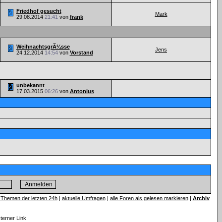
Friedhof gesucht
Mark
29.08.2014
21:41
von
frank
WeihnachtsgrÃ¼sse
Jens
24.12.2014
14:54
von
Vorstand
unbekannt
17.03.2015
06:26
von
Antonius
 Themen der letzten 24h
|
aktuelle Umfragen
|
alle Foren als gelesen markieren
|
Archiv
xterner Link