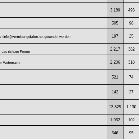
3.189
493
505
98
197
25
 an info@vermisst-gefallen.net gesendet werden.
2.217
382
 das richtige Forum
2.206
318
hen Wehrmacht
521
74
142
27
13.825
1.130
1.062
102
646
95