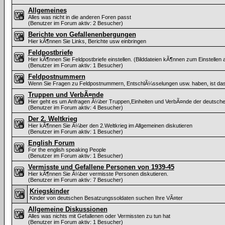
Allgemeines
Alles was nicht in die anderen Foren passt
(Benutzer im Forum aktiv: 2 Besucher)
Berichte von Gefallenenbergungen
Hier kÃ¶nnen Sie Links, Berichte usw einbringen
Feldpostbriefe
Hier kÃ¶nnen Sie Feldpostbriefe einstellen. (Bilddateien kÃ¶nnen zum Einstellen
(Benutzer im Forum aktiv: 1 Besucher)
Feldpostnummern
Wenn Sie Fragen zu Feldpostnummern, EntschlÃ¼sselungen usw. haben, ist das
Truppen und VerbÃ¤nde
Hier geht es um Anfragen Ã¼ber Truppen,Einheiten und VerbÃ¤nde der deutsc
(Benutzer im Forum aktiv: 4 Besucher)
Der 2. Weltkrieg
Hier kÃ¶nnen Sie Ã¼ber den 2.Weltkrieg im Allgemeinen diskutieren
(Benutzer im Forum aktiv: 1 Besucher)
English Forum
For the english speaking People
(Benutzer im Forum aktiv: 1 Besucher)
Vermisste und Gefallene Personen von 1939-45
Hier kÃ¶nnen Sie Ã¼ber vermisste Personen diskutieren.
(Benutzer im Forum aktiv: 7 Besucher)
Kriegskinder
Kinder von deutschen Besatzungssoldaten suchen Ihre VÃ¤ter
Allgemeine Diskussionen
Alles was nichts mit Gefallenen oder Vermissten zu tun hat
(Benutzer im Forum aktiv: 1 Besucher)