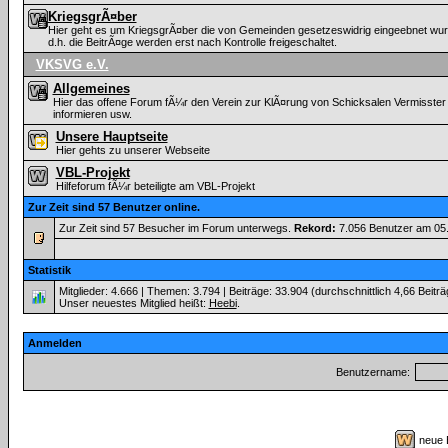
KriegsgrÃ¤ber
Hier geht es um KriegsgrÃ¤ber die von Gemeinden gesetzeswidrig eingeebnet wurde
d.h. die BeitrÃ¤ge werden erst nach Kontrolle freigeschaltet.
VKSVG e.V.
Allgemeines
Hier das offene Forum fÃ¼r den Verein zur KlÃ¤rung von Schicksalen Vermisster
informieren usw.
Unsere Hauptseite
Hier gehts zu unserer Webseite
VBL-Projekt
Hilfeforum fÃ¼r beteiligte am VBL-Projekt
Zur Zeit sind 57 Benutzer online.
Zur Zeit sind 57 Besucher im Forum unterwegs.
Rekord:
7.056 Benutzer am 05
Statistik
Mitglieder: 4.666 | Themen: 3.794 | Beiträge: 33.904 (durchschnittlich 4,66 Beitr
Unser neuestes Mitglied heißt:
Heebi
.
Anmelden
Benutzername:
neue