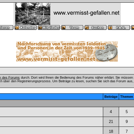
fe des Forums
durch. Dort wird Ihnen die Bedienung des Forums näher erklärt. Sie müssen 
ch über den Registrierungsprozess. Um Beiträge zu lesen, suchen Sie sich das Forum aus, das
Beiträge
Themen
4
5
21
9
18
7