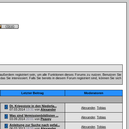
außerdem registriert sein, um alle Funktionen dieses Forums zu nutzen. Benutzen Sie
 Sie interessiert. Falls Sie bereits in diesem Forum registriert sind, können Sie sich
Letzter Beitrag
Moderatoren
Dt. Kriegstote in den Niederla...
Alexander
,
Tobias
07.03.2014
13:31
von
Alexander
Was sind Vermisstenbildlisten ...
Alexander
,
Tobias
03.09.2014
20:01
von
Peavey
Anleitung zur Suche nach gefal...
Alexander
,
Tobias
06.03.2013
18:55
von
Alexander