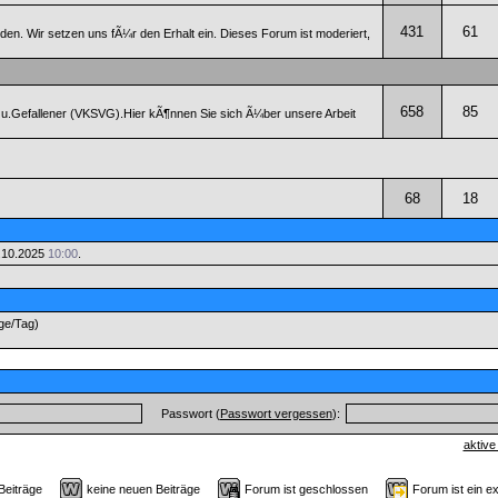
431
61
n. Wir setzen uns fÃ¼r den Erhalt ein. Dieses Forum ist moderiert,
658
85
 u.Gefallener (VKSVG).Hier kÃ¶nnen Sie sich Ã¼ber unsere Arbeit
68
18
.10.2025
10:00
.
äge/Tag)
Passwort (
Passwort vergessen
):
aktive
 Beiträge
keine neuen Beiträge
Forum ist geschlossen
Forum ist ein e