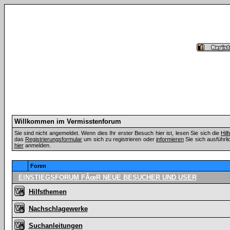
Willkommen im Vermisstenforum
Sie sind nicht angemeldet. Wenn dies Ihr erster Besuch hier ist, lesen Sie sich die
Hil
das
Registrierungsformular
um sich zu registrieren oder
informieren
Sie sich ausführli
hier
anmelden.
Foren
EINSTIEGSFORUM FÃœR NEUE BESUCHER UND USER
Hilfsthemen
Nachschlagewerke
Suchanleitungen