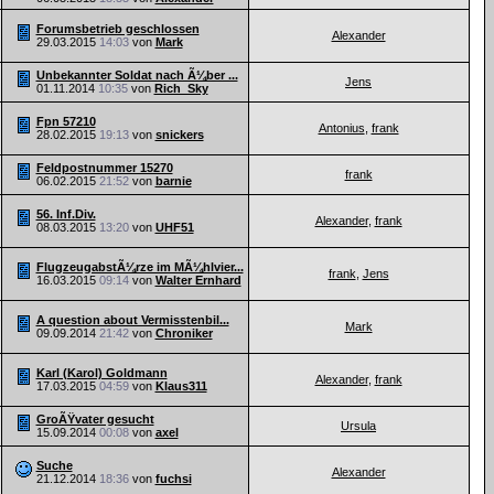
Forumsbetrieb geschlossen
Alexander
29.03.2015
14:03
von
Mark
Unbekannter Soldat nach Ã¼ber ...
Jens
01.11.2014
10:35
von
Rich_Sky
Fpn 57210
Antonius
,
frank
28.02.2015
19:13
von
snickers
Feldpostnummer 15270
frank
06.02.2015
21:52
von
barnie
56. Inf.Div.
Alexander
,
frank
08.03.2015
13:20
von
UHF51
FlugzeugabstÃ¼rze im MÃ¼hlvier...
frank
,
Jens
16.03.2015
09:14
von
Walter Ernhard
A question about Vermisstenbil...
Mark
09.09.2014
21:42
von
Chroniker
Karl (Karol) Goldmann
Alexander
,
frank
17.03.2015
04:59
von
Klaus311
GroÃŸvater gesucht
Ursula
15.09.2014
00:08
von
axel
Suche
Alexander
21.12.2014
18:36
von
fuchsi