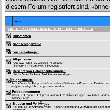
diesem Forum registriert sind, könne
Foren
EINSTIEGSFORUM FÃœR NEUE BESUCHER UND USER
Hilfsthemen
Nachschlagewerke
Suchanleitungen
Allgemeines
Alles was nicht in die anderen Foren passt
(Benutzer im Forum aktiv: 3 Besucher)
Berichte von Gefallenenbergungen
Hier kÃ¶nnen Sie Links, Berichte usw einbringen
Feldpostbriefe
Hier kÃ¶nnen Sie Feldpostbriefe einstellen. (Bilddateien kÃ¶nnen zum Einstellen an
info@vermisst-gefallen.net gesendet werden.
Feldpostnummern
Wenn Sie Fragen zu Feldpostnummern, EntschlÃ¼sselungen usw. haben, ist das
richtige Forum
Truppen und VerbÃ¤nde
Hier geht es um Anfragen Ã¼ber Truppen,Einheiten und VerbÃ¤nde der deutsche
Wehrmacht