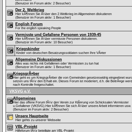
(Benutzer im Forum aktiv: 2 Besucher)
Der 2. Weltkrieg
Hier kÃ¶nnen Sie Ã¼ber den 2.Weltkrieg im Allgemeinen diskutieren
(Benutzer im Forum aktiv: 1 Besucher)
English Forum
For the english speaking People
Vermisste und Gefallene Personen von 1939-45
Hier kÃ¶nnen Sie Ã¼ber vermisste Personen diskutieren.
(Benutzer im Forum aktiv: 10 Besucher)
Kriegskinder
Kinder von deutschen Besatzungssoldaten suchen Ihre VÃ¤ter
Allgemeine Diskussionen
Alles was nichts mit Gefallenen oder Vermissten zu tun hat
(Benutzer im Forum aktiv: 1 Besucher)
KriegsgrÃ¤ber
Hier geht es um KriegsgrÃ¤ber die von Gemeinden gesetzeswidrig eingeebnet wurd
setzen uns fÃ¼r den Erhalt ein. Dieses Forum ist moderiert, d.h. die BeitrÃ¤ge wer
nach Kontrolle freigeschaltet.
VKSVG e.V.
Allgemeines
Hier das offene Forum fÃ¼r den Verein zur KlÃ¤rung von Schicksalen Vermisster
u.Gefallener (VKSVG).Hier kÃ¶nnen Sie sich Ã¼ber unsere Arbeit informieren usw.
(Benutzer im Forum aktiv: 2 Besucher)
Unsere Hauptseite
Hier gehts zu unserer Webseite
VBL-Projekt
Hilfeforum fÃ¼r beteiligte am VBL-Projekt