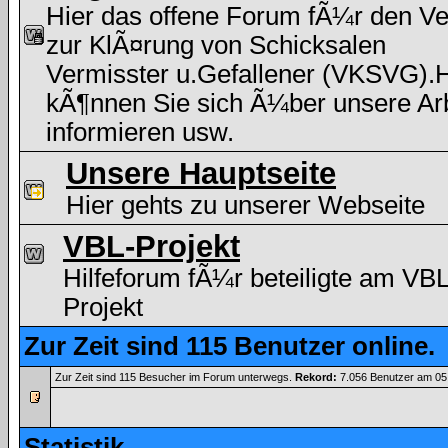
Hier das offene Forum fÃ¼r den Ve
zur KlÃ¤rung von Schicksalen
Vermisster u.Gefallener (VKSVG).H
kÃ¶nnen Sie sich Ã¼ber unsere Arb
informieren usw.
Unsere Hauptseite
Hier gehts zu unserer Webseite
VBL-Projekt
Hilfeforum fÃ¼r beteiligte am VBL
Projekt
Zur Zeit sind 115 Benutzer online.
Zur Zeit sind 115 Besucher im Forum unterwegs.
Rekord:
7.056 Benutzer am 05
Statistik