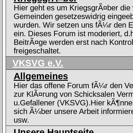
Hier geht es um KriegsgrÃ¤ber die
Gemeinden gesetzeswidrig eingee
wurden. Wir setzen uns fÃ¼r den E
ein. Dieses Forum ist moderiert, d.h
BeitrÃ¤ge werden erst nach Kontrol
freigeschaltet.
VKSVG e.V.
Allgemeines
Hier das offene Forum fÃ¼r den Ve
zur KlÃ¤rung von Schicksalen Verm
u.Gefallener (VKSVG).Hier kÃ¶nne
sich Ã¼ber unsere Arbeit informier
usw.
Unsere Hauptseite