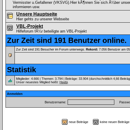
Vermisster u.Gefallener (VKSVG).Hier kÃ¶nnen Sie sich Ã¼ber unser
informieren usw.
Unsere Hauptseite
Hier gehts zu unserer Webseite
VBL-Projekt
Hilfeforum fÃ¼r beteiligte am VBL-Projekt
Zur Zeit sind 191 Benutzer online.
Zur Zeit sind 191 Besucher im Forum unterwegs.
Rekord:
7.056 Benutzer am 0
Statistik
Mitglieder: 4.666 | Themen: 3.794 | Beiträge: 33.904 (durchschnittlich 4,66 Beiträ
Unser neuestes Mitglied heißt:
Heebi
.
Anmelden
Benutzername:
Passwor
neue Beiträge
keine neuen Beiträ