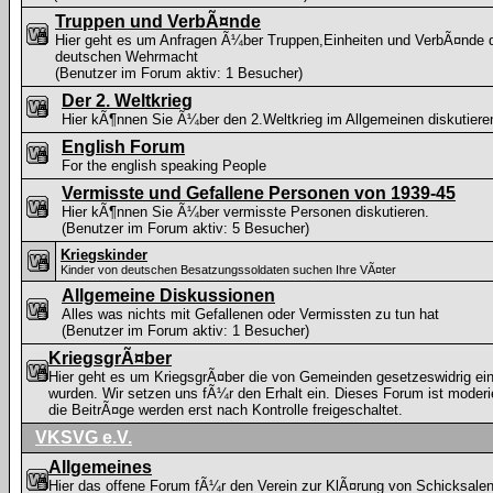
Truppen und VerbÃ¤nde
Hier geht es um Anfragen Ã¼ber Truppen,Einheiten und VerbÃ¤nde 
deutschen Wehrmacht
(Benutzer im Forum aktiv: 1 Besucher)
Der 2. Weltkrieg
Hier kÃ¶nnen Sie Ã¼ber den 2.Weltkrieg im Allgemeinen diskutiere
English Forum
For the english speaking People
Vermisste und Gefallene Personen von 1939-45
Hier kÃ¶nnen Sie Ã¼ber vermisste Personen diskutieren.
(Benutzer im Forum aktiv: 5 Besucher)
Kriegskinder
Kinder von deutschen Besatzungssoldaten suchen Ihre VÃ¤ter
Allgemeine Diskussionen
Alles was nichts mit Gefallenen oder Vermissten zu tun hat
(Benutzer im Forum aktiv: 1 Besucher)
KriegsgrÃ¤ber
Hier geht es um KriegsgrÃ¤ber die von Gemeinden gesetzeswidrig ei
wurden. Wir setzen uns fÃ¼r den Erhalt ein. Dieses Forum ist moderie
die BeitrÃ¤ge werden erst nach Kontrolle freigeschaltet.
VKSVG e.V.
Allgemeines
Hier das offene Forum fÃ¼r den Verein zur KlÃ¤rung von Schicksale