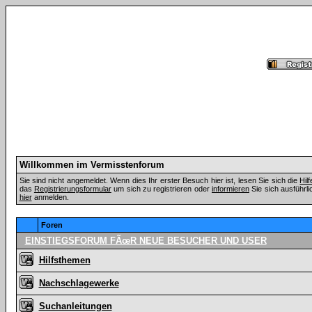
Willkommen im Vermisstenforum
Sie sind nicht angemeldet. Wenn dies Ihr erster Besuch hier ist, lesen Sie sich die
Hil
das
Registrierungsformular
um sich zu registrieren oder
informieren
Sie sich ausführli
hier
anmelden.
Foren
EINSTIEGSFORUM FÃœR NEUE BESUCHER UND USER
Hilfsthemen
Nachschlagewerke
Suchanleitungen