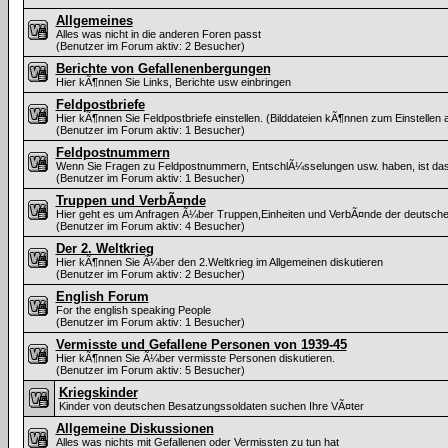
Allgemeines
Alles was nicht in die anderen Foren passt
(Benutzer im Forum aktiv: 2 Besucher)
Berichte von Gefallenenbergungen
Hier kÃ¶nnen Sie Links, Berichte usw einbringen
Feldpostbriefe
Hier kÃ¶nnen Sie Feldpostbriefe einstellen. (Bilddateien kÃ¶nnen zum Einstellen
(Benutzer im Forum aktiv: 1 Besucher)
Feldpostnummern
Wenn Sie Fragen zu Feldpostnummern, EntschlÃ¼sselungen usw. haben, ist das
(Benutzer im Forum aktiv: 1 Besucher)
Truppen und VerbÃ¤nde
Hier geht es um Anfragen Ã¼ber Truppen,Einheiten und VerbÃ¤nde der deutsc
(Benutzer im Forum aktiv: 4 Besucher)
Der 2. Weltkrieg
Hier kÃ¶nnen Sie Ã¼ber den 2.Weltkrieg im Allgemeinen diskutieren
(Benutzer im Forum aktiv: 2 Besucher)
English Forum
For the english speaking People
(Benutzer im Forum aktiv: 1 Besucher)
Vermisste und Gefallene Personen von 1939-45
Hier kÃ¶nnen Sie Ã¼ber vermisste Personen diskutieren.
(Benutzer im Forum aktiv: 5 Besucher)
Kriegskinder
Kinder von deutschen Besatzungssoldaten suchen Ihre VÃ¤ter
Allgemeine Diskussionen
Alles was nichts mit Gefallenen oder Vermissten zu tun hat