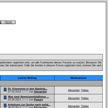
außerdem registriert sein, um alle Funktionen dieses Forums zu nutzen. Benutzen Sie
 Sie interessiert. Falls Sie bereits in diesem Forum registriert sind, können Sie sich
Letzter Beitrag
Moderatoren
Dt. Kriegstote in den Niederla...
Alexander
,
Tobias
07.03.2014
13:31
von
Alexander
Was sind Vermisstenbildlisten ...
Alexander
,
Tobias
03.09.2014
20:01
von
Peavey
Anleitung zur Suche nach gefal...
Alexander
,
Tobias
06.03.2013
18:55
von
Alexander