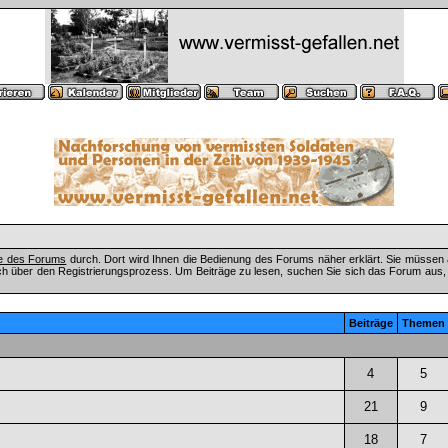
fe des Forums
durch. Dort wird Ihnen die Bedienung des Forums näher erklärt. Sie müssen 
ch über den Registrierungsprozess. Um Beiträge zu lesen, suchen Sie sich das Forum aus, das
Beiträge
Themen
4
5
21
9
18
7