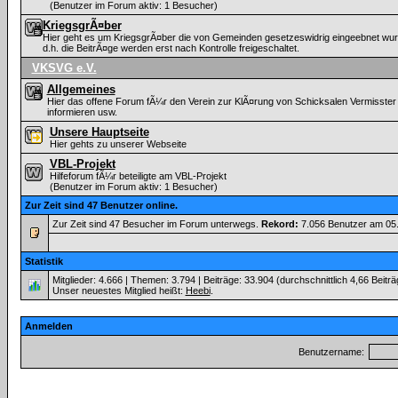
(Benutzer im Forum aktiv: 1 Besucher)
KriegsgrÃ¤ber
Hier geht es um KriegsgrÃ¤ber die von Gemeinden gesetzeswidrig eingeebnet wurde
d.h. die BeitrÃ¤ge werden erst nach Kontrolle freigeschaltet.
VKSVG e.V.
Allgemeines
Hier das offene Forum fÃ¼r den Verein zur KlÃ¤rung von Schicksalen Vermisster
informieren usw.
Unsere Hauptseite
Hier gehts zu unserer Webseite
VBL-Projekt
Hilfeforum fÃ¼r beteiligte am VBL-Projekt
(Benutzer im Forum aktiv: 1 Besucher)
Zur Zeit sind 47 Benutzer online.
Zur Zeit sind 47 Besucher im Forum unterwegs.
Rekord:
7.056 Benutzer am 05
Statistik
Mitglieder: 4.666 | Themen: 3.794 | Beiträge: 33.904 (durchschnittlich 4,66 Beitr
Unser neuestes Mitglied heißt:
Heebi
.
Anmelden
Benutzername: