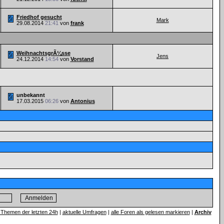
Friedhof gesucht
Mark
29.08.2014
21:41
von
frank
WeihnachtsgrÃ¼sse
Jens
24.12.2014
14:54
von
Vorstand
unbekannt
17.03.2015
06:26
von
Antonius
 Themen der letzten 24h
|
aktuelle Umfragen
|
alle Foren als gelesen markieren
|
Archiv