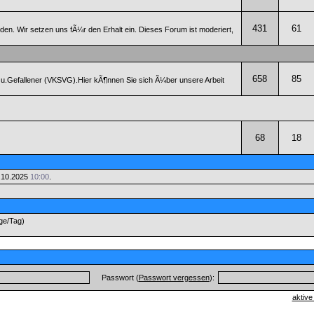
431
61
n. Wir setzen uns fÃ¼r den Erhalt ein. Dieses Forum ist moderiert,
658
85
 u.Gefallener (VKSVG).Hier kÃ¶nnen Sie sich Ã¼ber unsere Arbeit
68
18
.10.2025
10:00
.
äge/Tag)
Passwort (
Passwort vergessen
):
aktive