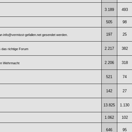
3.189
493
505
98
197
25
 an info@vermisst-gefallen.net gesendet werden.
2.217
382
 das richtige Forum
2.206
318
hen Wehrmacht
521
74
142
27
13.825
1.130
1.062
102
646
95