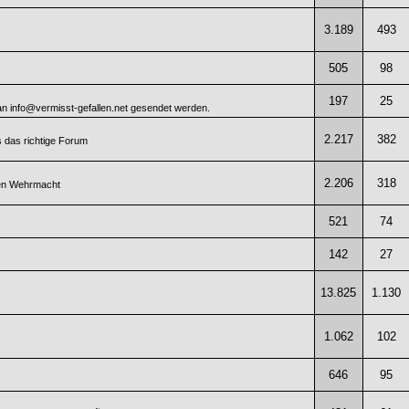
3.189
493
505
98
197
25
 an info@vermisst-gefallen.net gesendet werden.
2.217
382
 das richtige Forum
2.206
318
hen Wehrmacht
521
74
142
27
13.825
1.130
1.062
102
646
95