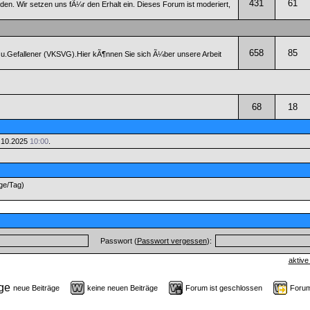
431
61
n. Wir setzen uns fÃ¼r den Erhalt ein. Dieses Forum ist moderiert,
658
85
 u.Gefallener (VKSVG).Hier kÃ¶nnen Sie sich Ã¼ber unsere Arbeit
68
18
.10.2025
10:00
.
äge/Tag)
Passwort (
Passwort vergessen
):
aktive
neue Beiträge
keine neuen Beiträge
Forum ist geschlossen
Forum 