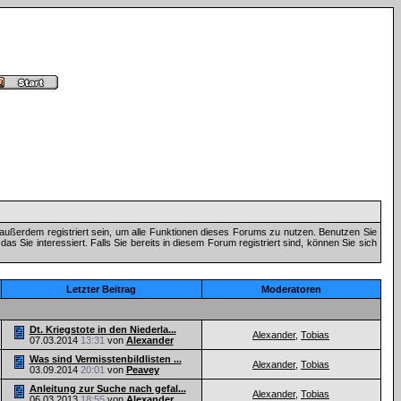
außerdem registriert sein, um alle Funktionen dieses Forums zu nutzen. Benutzen Sie
 Sie interessiert. Falls Sie bereits in diesem Forum registriert sind, können Sie sich
Letzter Beitrag
Moderatoren
Dt. Kriegstote in den Niederla...
Alexander
,
Tobias
07.03.2014
13:31
von
Alexander
Was sind Vermisstenbildlisten ...
Alexander
,
Tobias
03.09.2014
20:01
von
Peavey
Anleitung zur Suche nach gefal...
Alexander
,
Tobias
06.03.2013
18:55
von
Alexander