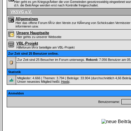
Hier geht es um KriegsgrÃ¤ber die von Gemeinden gesetzeswidrig eingeebnet wurde
d.h. die BeitrÃ¤ge werden erst nach Kontrolle freigeschaltet.
VKSVG e.V.
Allgemeines
Hier das offene Forum fÃ¼r den Verein zur KlÃ¤rung von Schicksalen Vermisster
informieren usw.
Unsere Hauptseite
Hier gehts zu unserer Webseite
VBL-Projekt
Hilfeforum fÃ¼r beteiligte am VBL-Projekt
Zur Zeit sind 25 Benutzer online.
Zur Zeit sind 25 Besucher im Forum unterwegs.
Rekord:
7.056 Benutzer am 05
Statistik
Mitglieder: 4.666 | Themen: 3.794 | Beiträge: 33.904 (durchschnittlich 4,66 Beitr
Unser neuestes Mitglied heißt:
Heebi
.
Anmelden
Benutzername: