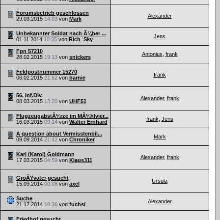
Forumsbetrieb geschlossen
Alexander
29.03.2015
14:03
von
Mark
Unbekannter Soldat nach Ã¼ber ...
Jens
01.11.2014
10:35
von
Rich_Sky
Fpn 57210
Antonius
,
frank
28.02.2015
19:13
von
snickers
Feldpostnummer 15270
frank
06.02.2015
21:52
von
barnie
56. Inf.Div.
Alexander
,
frank
08.03.2015
13:20
von
UHF51
FlugzeugabstÃ¼rze im MÃ¼hlvier...
frank
,
Jens
16.03.2015
09:14
von
Walter Ernhard
A question about Vermisstenbil...
Mark
09.09.2014
21:42
von
Chroniker
Karl (Karol) Goldmann
Alexander
,
frank
17.03.2015
04:59
von
Klaus311
GroÃŸvater gesucht
Ursula
15.09.2014
00:08
von
axel
Suche
Alexander
21.12.2014
18:36
von
fuchsi
Friedhof gesucht