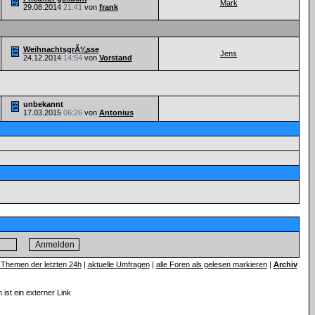
Mark
29.08.2014
21:41
von
frank
WeihnachtsgrÃ¼sse
Jens
24.12.2014
14:54
von
Vorstand
unbekannt
17.03.2015
06:26
von
Antonius
 Themen der letzten 24h
|
aktuelle Umfragen
|
alle Foren als gelesen markieren
|
Archiv
ist ein externer Link