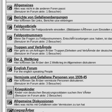
Allgemeines
Alles was nicht in die anderen Foren passt
(Benutzer im Forum aktiv: 1 Besucher)
Berichte von Gefallenenbergungen
Hier kÃ¶nnen Sie Links, Berichte usw einbringen
Feldpostbriefe
Hier kÃ¶nnen Sie Feldpostbriefe einstellen. (Bilddateien kÃ¶nnen zum Einstellen
Feldpostnummern
Wenn Sie Fragen zu Feldpostnummern, EntschlÃ¼sselungen usw. haben, ist das
(Benutzer im Forum aktiv: 2 Besucher)
Truppen und VerbÃ¤nde
Hier geht es um Anfragen Ã¼ber Truppen,Einheiten und VerbÃ¤nde der deutsc
(Benutzer im Forum aktiv: 1 Besucher)
Der 2. Weltkrieg
Hier kÃ¶nnen Sie Ã¼ber den 2.Weltkrieg im Allgemeinen diskutieren
English Forum
For the english speaking People
Vermisste und Gefallene Personen von 1939-45
Hier kÃ¶nnen Sie Ã¼ber vermisste Personen diskutieren.
(Benutzer im Forum aktiv: 3 Besucher)
Kriegskinder
Kinder von deutschen Besatzungssoldaten suchen Ihre VÃ¤ter
(Benutzer im Forum aktiv: 2 Besucher)
Allgemeine Diskussionen
Alles was nichts mit Gefallenen oder Vermissten zu tun hat
KriegsgrÃ¤ber