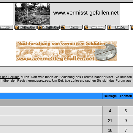
fe des Forums
durch. Dort wird Ihnen die Bedienung des Forums näher erklärt. Sie müssen 
ch über den Registrierungsprozess. Um Beiträge zu lesen, suchen Sie sich das Forum aus, das
Beiträge
Themen
4
5
21
9
18
7