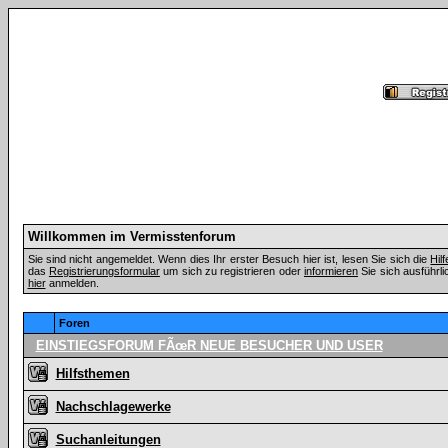
Willkommen im Vermisstenforum
Sie sind nicht angemeldet. Wenn dies Ihr erster Besuch hier ist, lesen Sie sich die
Hil
das
Registrierungsformular
um sich zu registrieren oder
informieren
Sie sich ausführli
hier
anmelden.
Foren
EINSTIEGSFORUM FÃœR NEUE BESUCHER UND USER
Hilfsthemen
Nachschlagewerke
Suchanleitungen