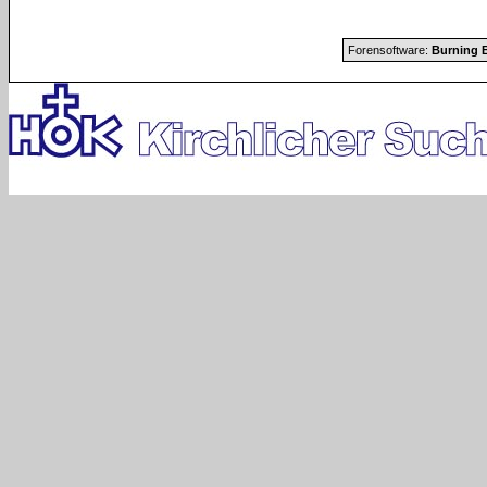
Forensoftware:
Burning B