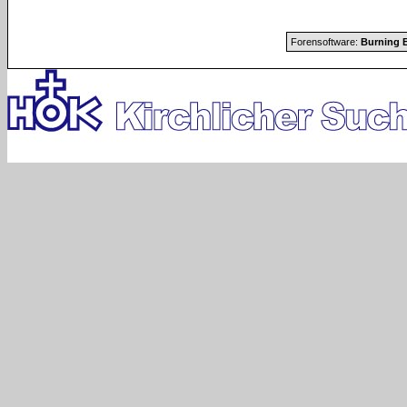
Forensoftware:
Burning B