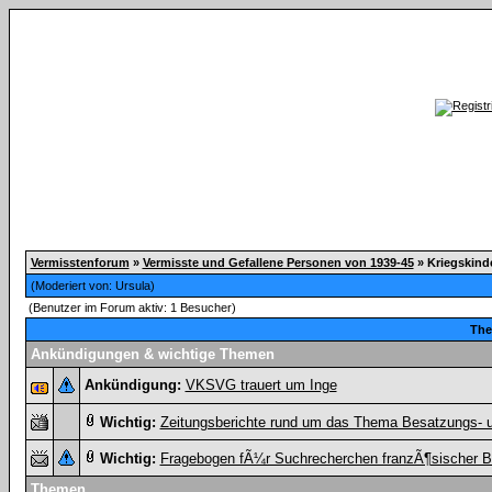
Vermisstenforum
»
Vermisste und Gefallene Personen von 1939-45
» Kriegskind
(Moderiert von:
Ursula
)
(Benutzer im Forum aktiv: 1 Besucher)
Th
Ankündigungen & wichtige Themen
Ankündigung:
VKSVG trauert um Inge
Wichtig:
Zeitungsberichte rund um das Thema Besatzungs- u
Wichtig:
Fragebogen fÃ¼r Suchrecherchen franzÃ¶sischer B
Themen