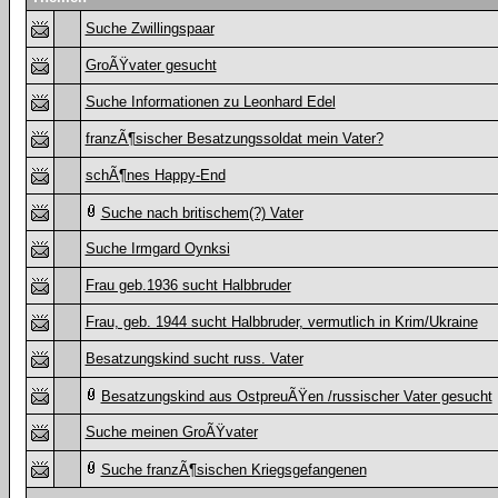
Suche Zwillingspaar
GroÃŸvater gesucht
Suche Informationen zu Leonhard Edel
franzÃ¶sischer Besatzungssoldat mein Vater?
schÃ¶nes Happy-End
Suche nach britischem(?) Vater
Suche Irmgard Oynksi
Frau geb.1936 sucht Halbbruder
Frau, geb. 1944 sucht Halbbruder, vermutlich in Krim/Ukraine
Besatzungskind sucht russ. Vater
Besatzungskind aus OstpreuÃŸen /russischer Vater gesucht
Suche meinen GroÃŸvater
Suche franzÃ¶sischen Kriegsgefangenen