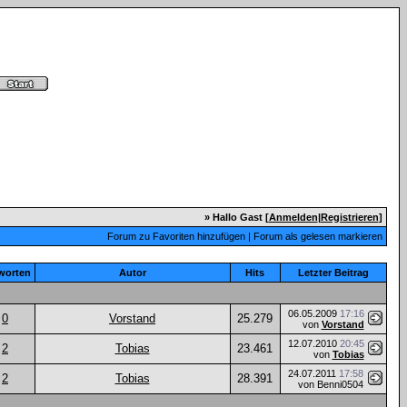
» Hallo Gast [
Anmelden
|
Registrieren
]
Forum zu Favoriten hinzufügen
|
Forum als gelesen markieren
worten
Autor
Hits
Letzter Beitrag
06.05.2009
17:16
0
Vorstand
25.279
von
Vorstand
12.07.2010
20:45
2
Tobias
23.461
von
Tobias
24.07.2011
17:58
2
Tobias
28.391
von Benni0504