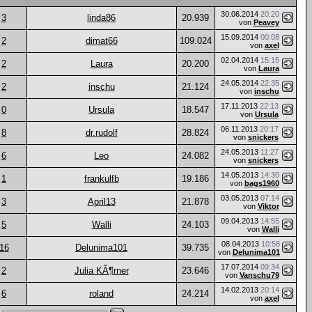
30.06.2014
20:20
3
linda86
20.939
von
Peavey
15.09.2014
00:08
2
dimat66
109.024
von
axel
02.04.2014
15:15
2
Laura
20.200
von
Laura
24.05.2014
22:35
2
inschu
21.124
von
inschu
17.11.2013
22:13
0
Ursula
18.547
von
Ursula
06.11.2013
20:17
8
dr.rudolf
28.824
von
snickers
24.05.2013
11:27
6
Leo
24.082
von
snickers
14.05.2013
14:30
1
frankulfb
19.186
von
bags1960
03.05.2013
07:14
3
April13
21.878
von
Viktor
09.04.2013
14:55
5
Walli
24.103
von
Walli
08.04.2013
10:58
16
Delunima101
39.735
von
Delunima101
17.07.2014
09:34
2
Julia KÃ¶rner
23.646
von
Vanschu79
14.02.2013
20:14
6
roland
24.214
von
axel