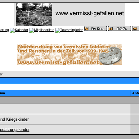
er
ema
Ant
nd Kriegskinder
esatzungskinder